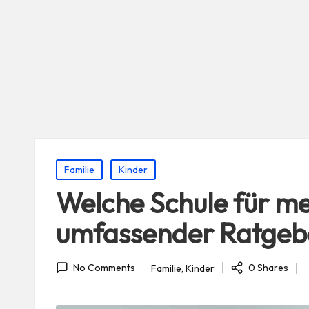
Posted
Familie
Kinder
in
Welche Schule für me
umfassender Ratgebe
0 Shares
Familie
,
Kinder
No Comments
Posted
in