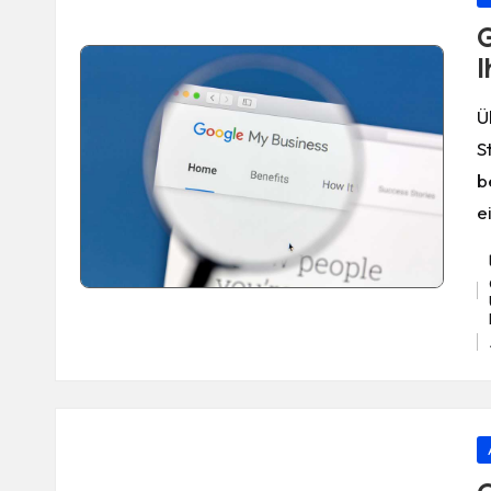
in
G
I
Ü
S
b
e
Ta
P
in