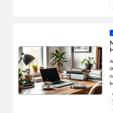
Ta
P
in
N
H
W
S
z
b
Ta