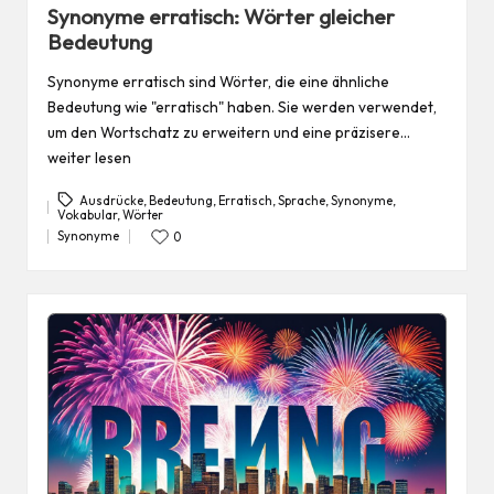
in
Synonyme erratisch: Wörter gleicher
Bedeutung
Synonyme erratisch sind Wörter, die eine ähnliche
Bedeutung wie "erratisch" haben. Sie werden verwendet,
um den Wortschatz zu erweitern und eine präzisere…
weiter lesen
Ausdrücke
,
Bedeutung
,
Erratisch
,
Sprache
,
Synonyme
,
Vokabular
,
Wörter
Tags:
Synonyme
0
Posted
in