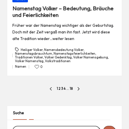
in
Namenstag Volker – Bedeutung, Bräuche
und Feierlichkeiten
Früher war der Namenstag wichtiger als der Geburtstag.
Doch mit der Zeit vergaß man ihn fast. Jetzt wird diese
alte Tradition wieder…weiter lesen
Heiliger Volker
,
Namensbedeutung Volker
,
Namenstagsbrauchtum
,
Namenstagsfeierlichkeiten
,
Traditionen Volker
,
Volker Gedenktag
,
Volker Namensgebung
,
Tags:
Volker Namenstag
,
Volkstraditionen
Namen
0
Posted
in
Seitennummerierung
1
2
3
4
…
18
PREVIOUS
NEXT
der
PAGE
PAGE
Beiträge
Suche