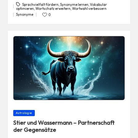
Sprachvielfalt fördern
,
Synonyme lernen
,
Vokabular
optimieren
,
Wortschatz erweitern
,
Wortwahl verbessern
Tags:
Synonyme
0
Posted
in
Posted
Astrologie
in
Stier und Wassermann – Partnerschaft
der Gegensätze