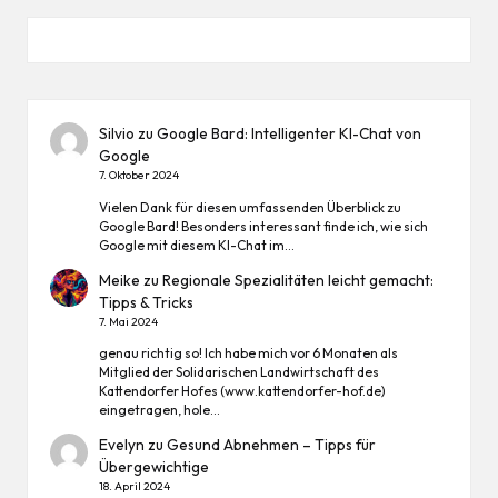
Silvio
zu
Google Bard: Intelligenter KI-Chat von
Google
7. Oktober 2024
Vielen Dank für diesen umfassenden Überblick zu
Google Bard! Besonders interessant finde ich, wie sich
Google mit diesem KI-Chat im…
Meike
zu
Regionale Spezialitäten leicht gemacht:
Tipps & Tricks
7. Mai 2024
genau richtig so! Ich habe mich vor 6 Monaten als
Mitglied der Solidarischen Landwirtschaft des
Kattendorfer Hofes (www.kattendorfer-hof.de)
eingetragen, hole…
Evelyn
zu
Gesund Abnehmen – Tipps für
Übergewichtige
18. April 2024