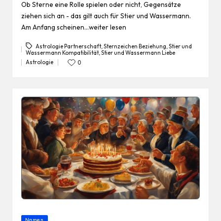
Ob Sterne eine Rolle spielen oder nicht, Gegensätze
ziehen sich an - das gilt auch für Stier und Wassermann.
Am Anfang scheinen…weiter lesen
Astrologie Partnerschaft
,
Sternzeichen Beziehung
,
Stier und
Wassermann Kompatibilität
,
Stier und Wassermann Liebe
Tags:
Astrologie
0
Posted
in
Posted
Namen