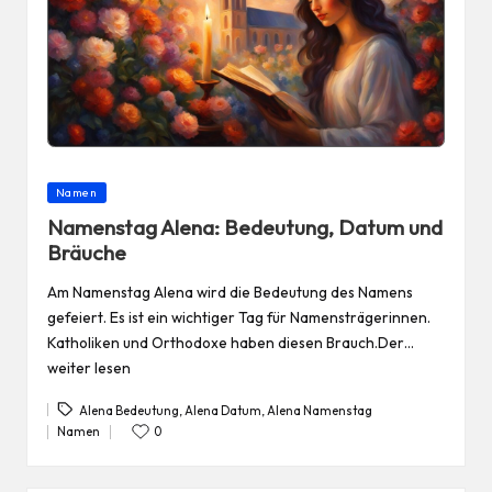
Posted
Namen
in
Namenstag Alena: Bedeutung, Datum und
Bräuche
Am Namenstag Alena wird die Bedeutung des Namens
gefeiert. Es ist ein wichtiger Tag für Namensträgerinnen.
Katholiken und Orthodoxe haben diesen Brauch.Der…
weiter lesen
Alena Bedeutung
,
Alena Datum
,
Alena Namenstag
Tags:
Namen
0
Posted
in