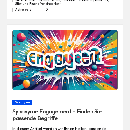
Sternzeichen Stier und Fische
,
Stier und Fische Kompatibilität
,
Tags:
Stier und Fische Vereinbarkeit
Astrologie
0
Posted
in
Posted
Synonyme
in
Synonyme Engagement – Finden Sie
passende Begriffe
In diesem Artikel werden wir Ihnen helfen, passende