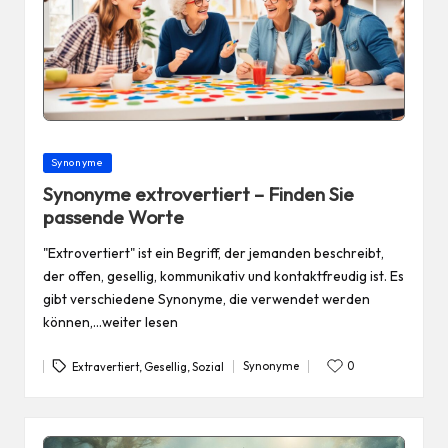
Posted
Synonyme
in
Synonyme extrovertiert – Finden Sie
passende Worte
"Extrovertiert" ist ein Begriff, der jemanden beschreibt,
der offen, gesellig, kommunikativ und kontaktfreudig ist. Es
gibt verschiedene Synonyme, die verwendet werden
können,…weiter lesen
Tags:
Synonyme
0
Extravertiert
,
Gesellig
,
Sozial
Posted
in