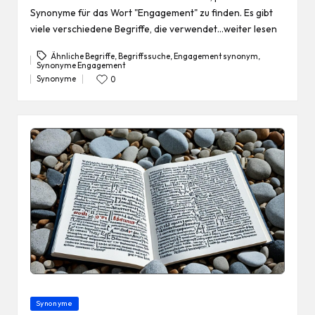
Synonyme für das Wort "Engagement" zu finden. Es gibt
viele verschiedene Begriffe, die verwendet…weiter lesen
Ähnliche Begriffe
,
Begriffssuche
,
Engagement synonym
,
Synonyme Engagement
Tags:
Synonyme
0
Posted
in
Posted
Synonyme