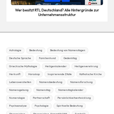
in
Wer besitzt RTL Deutschland? Alle Hintergründe zur
Unternehmensstruktur
Astrologie
Bedeutung
Bedeutung von Namenstagen
Deutsche Sprache
Familienhund
Gedenktag
Griechische Mythologie
Heiligenkalender
Heiligenverehrung
Herkunft
Horoskop
Inspirierende Zitate
Katholische Kirche
Lebensweisheiten
Namensbedeutung
Namensforschung
Namensgebung
Namenstag
Namenstagkalender
Numerologie
Partnerschaft
Persönlichkeitsentwicklung
Psychoanalyse
Psychologie
Spirituelle Bedeutung
Sternzeichen
Sternzeichen-Kompatibilität
Symbolik