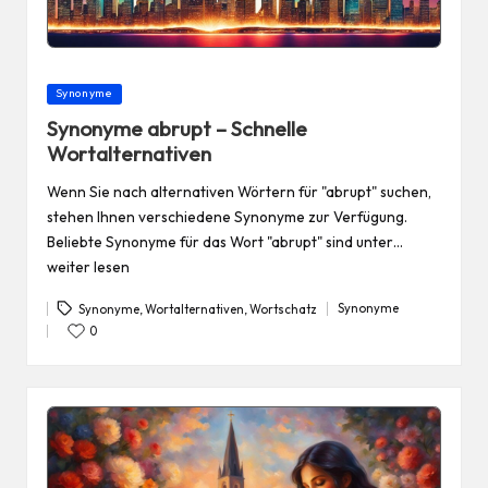
Posted
Synonyme
in
Synonyme abrupt – Schnelle
Wortalternativen
Wenn Sie nach alternativen Wörtern für "abrupt" suchen,
stehen Ihnen verschiedene Synonyme zur Verfügung.
Beliebte Synonyme für das Wort "abrupt" sind unter…
weiter lesen
Synonyme
Synonyme
,
Wortalternativen
,
Wortschatz
Posted
Tags:
in
0