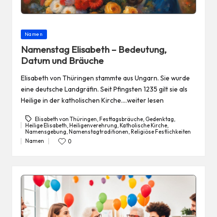
Posted
Namen
in
Namenstag Elisabeth – Bedeutung,
Datum und Bräuche
Elisabeth von Thüringen stammte aus Ungarn. Sie wurde
eine deutsche Landgräfin. Seit Pfingsten 1235 gilt sie als
Heilige in der katholischen Kirche.…weiter lesen
Elisabeth von Thüringen
,
Festtagsbräuche
,
Gedenktag
,
Heilige Elisabeth
,
Heiligenverehrung
,
Katholische Kirche
,
Tags:
Namensgebung
,
Namenstagtraditionen
,
Religiöse Festlichkeiten
Namen
0
Posted
in