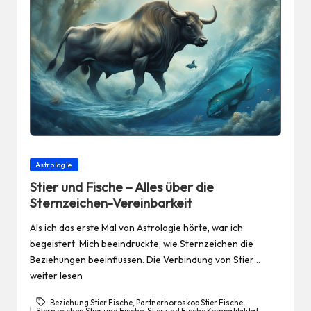
Posted
Astrologie
in
Stier und Fische – Alles über die
Sternzeichen-Vereinbarkeit
Als ich das erste Mal von Astrologie hörte, war ich
begeistert. Mich beeindruckte, wie Sternzeichen die
Beziehungen beeinflussen. Die Verbindung von Stier…
weiter lesen
Beziehung Stier Fische
,
Partnerhoroskop Stier Fische
,