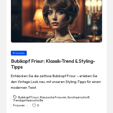
Posted
Frisuren
in
Bubikopf Frisur: Klassik-Trend & Styling-
Tipps
Entdecken Sie die zeitlose Bubikopf Frisur – erleben Sie
den Vintage Look neu, mit unseren Styling-Tipps für einen
modernen Twist.
Bubikopf Frisur
,
Klassische Frisuren
,
Kurzhaarschnitt
,
Trendige Haarschnitte
Tags:
Frisuren
0
Posted
in