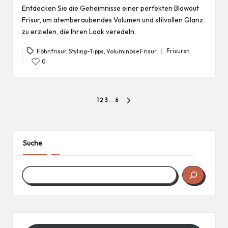
Entdecken Sie die Geheimnisse einer perfekten Blowout
Frisur, um atemberaubendes Volumen und stilvollen Glanz
zu erzielen, die Ihren Look veredeln.
Frisuren
Föhnfrisur
,
Styling-Tipps
,
Voluminöse Frisur
Posted
Tags:
in
0
Seitennummerierung
1
2
3
…
6
NEXT
der
PAGE
Beiträge
Suche