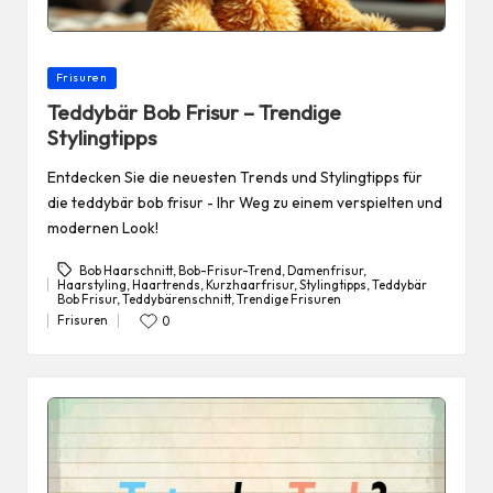
Posted
Frisuren
in
Teddybär Bob Frisur – Trendige
Stylingtipps
Entdecken Sie die neuesten Trends und Stylingtipps für
die teddybär bob frisur - Ihr Weg zu einem verspielten und
modernen Look!
Bob Haarschnitt
,
Bob-Frisur-Trend
,
Damenfrisur
,
Haarstyling
,
Haartrends
,
Kurzhaarfrisur
,
Stylingtipps
,
Teddybär
Tags:
Bob Frisur
,
Teddybärenschnitt
,
Trendige Frisuren
Frisuren
0
Posted
in