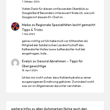
7. Oktober 2024
Vielen Dank für diesen umfassenden Überblick zu
Google Bard! Besonders interessant finde ich, wie sich
Google mit diesem KI-Chat im…
Meike
zu
Regionale Spezialitäten leicht gemacht:
Tipps & Tricks
7. Mai 2024
genau richtig so! Ich habe mich vor 6 Monaten als
Mitglied der Solidarischen Landwirtschaft des
Kattendorfer Hofes (www.kattendorfer-hof.de)
eingetragen, hole…
Evelyn
zu
Gesund Abnehmen – Tipps für
Übergewichtige
18. April 2024
Ich bin mir nicht sicher, dass Kohlenhydrate zu einer
ausgewogenen Ernährung gehören. Zumindest nicht,
was wir im Allgemeinen darunter verstehen:…
weitere Infos zu allen
Automarken
Nutze auch den