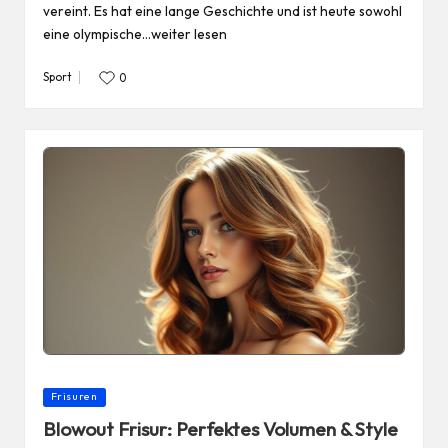
vereint. Es hat eine lange Geschichte und ist heute sowohl
eine olympische…weiter lesen
Sport
0
Posted
in
Posted
Frisuren
in
Blowout Frisur: Perfektes Volumen & Style