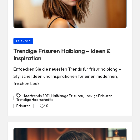
Posted
Frisuren
in
Trendige Frisuren Halblang – Ideen &
Inspiration
Entdecken Sie die neuesten Trends für frisur halblang –
Stylische Ideen und Inspirationen für einen modernen,
frischen Look.
Haartrends 2021
,
Halblange Frisuren
,
Lockige Frisuren
,
Trendige Haarschnitte
Tags:
Frisuren
0
Posted
in