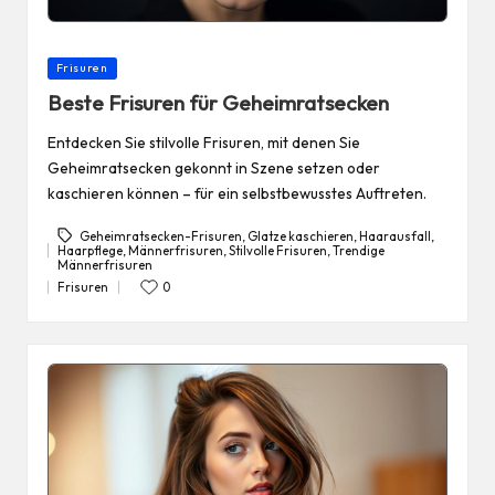
Posted
Frisuren
in
Beste Frisuren für Geheimratsecken
Entdecken Sie stilvolle Frisuren, mit denen Sie
Geheimratsecken gekonnt in Szene setzen oder
kaschieren können – für ein selbstbewusstes Auftreten.
Geheimratsecken-Frisuren
,
Glatze kaschieren
,
Haarausfall
,
Haarpflege
,
Männerfrisuren
,
Stilvolle Frisuren
,
Trendige
Tags:
Männerfrisuren
Frisuren
0
Posted
in