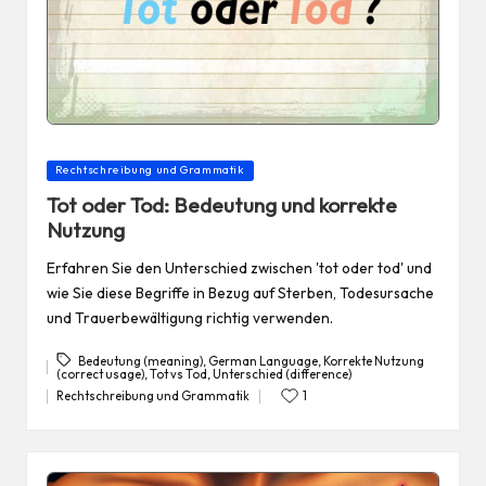
Posted
Rechtschreibung und Grammatik
in
Tot oder Tod: Bedeutung und korrekte
Nutzung
Erfahren Sie den Unterschied zwischen 'tot oder tod' und
wie Sie diese Begriffe in Bezug auf Sterben, Todesursache
und Trauerbewältigung richtig verwenden.
Bedeutung (meaning)
,
German Language
,
Korrekte Nutzung
(correct usage)
,
Tot vs Tod
,
Unterschied (difference)
Tags:
Rechtschreibung und Grammatik
1
Posted
in