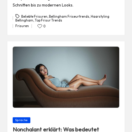
Schnitten bis zu modernen Looks.
Beliebte Frisuren
,
Bellingham Friseurtrends
,
Haarstyling
Bellingham
,
Top Frisur Trends
Tags:
Frisuren
0
Posted
in
Posted
Sprache
in
Nonchalant erklärt: Was bedeutet