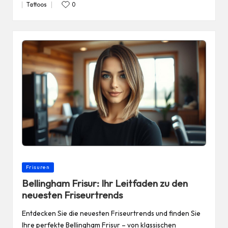
Tattoos
0
Posted
in
Posted
Frisuren
in
Bellingham Frisur: Ihr Leitfaden zu den
neuesten Friseurtrends
Entdecken Sie die neuesten Friseurtrends und finden Sie
Ihre perfekte Bellingham Frisur – von klassischen