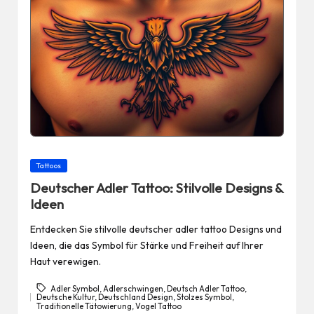
Posted
Tattoos
in
Deutscher Adler Tattoo: Stilvolle Designs &
Ideen
Entdecken Sie stilvolle deutscher adler tattoo Designs und
Ideen, die das Symbol für Stärke und Freiheit auf Ihrer
Haut verewigen.
Adler Symbol
,
Adlerschwingen
,
Deutsch Adler Tattoo
,
Deutsche Kultur
,
Deutschland Design
,
Stolzes Symbol
,
Tags:
Traditionelle Tätowierung
,
Vogel Tattoo