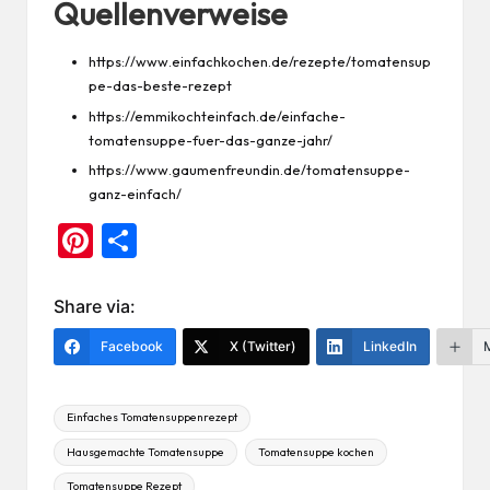
Quellenverweise
https://www.einfachkochen.de/rezepte/tomatensup
pe-das-beste-rezept
https://emmikochteinfach.de/einfache-
tomatensuppe-fuer-das-ganze-jahr/
https://www.gaumenfreundin.de/tomatensuppe-
ganz-einfach/
Pi
Te
nt
ile
er
n
Share via:
es
Facebook
X (Twitter)
LinkedIn
t
Tags:
Einfaches Tomatensuppenrezept
Hausgemachte Tomatensuppe
Tomatensuppe kochen
Tomatensuppe Rezept