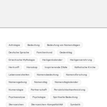
Astrologie
Bedeutung
Bedeutung von Namenstagen
Deutsche Sprache
Familienhund
Gedenktag
Griechische Mythologie
Heiligenkalender
Heiligenverehrung
Herkunft
Horoskop
Inspirierende Zitate
Katholische Kirche
Lebensweisheiten
Namensbedeutung
Namensforschung
Namensgebung
Namenstag
Namenstagkalender
Numerologie
Partnerschaft
Persönlichkeitsentwicklung
Psychoanalyse
Psychologie
Spirituelle Bedeutung
Sternzeichen
Sternzeichen-Kompatibilität
Symbolik