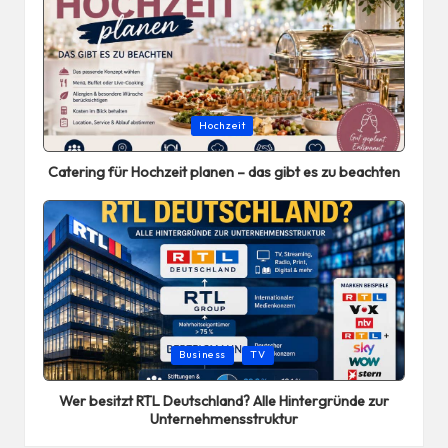
Posted
Hochzeit
in
Catering für Hochzeit planen – das gibt es zu beachten
Posted
Business
TV
in
Wer besitzt RTL Deutschland? Alle Hintergründe zur
Unternehmensstruktur