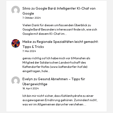
Silvio
zu
Google Bard: Intelligenter KI-Chat von
Google
7. Oktober 2024
Vielen Dank für diesen umfassenden Überblick zu
Google Bard! Besonders interessant finde ich, wie sich
Google mit diesem KI-Chat im…
Meike
zu
Regionale Spezialitäten leicht gemacht:
Tipps & Tricks
7. Mai 2024
genau richtig so! Ich habe mich vor 6 Monaten als
Mitglied der Solidarischen Landwirtschaft des
Kattendorfer Hofes (www.kattendorfer-hof.de)
eingetragen, hole…
Evelyn
zu
Gesund Abnehmen – Tipps für
Übergewichtige
18. April 2024
Ich bin mir nicht sicher, dass Kohlenhydrate zu einer
ausgewogenen Ernährung gehören. Zumindest nicht,
was wir im Allgemeinen darunter verstehen:…