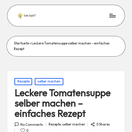
Startseite
»
Leckere Tomatensuppe selber machen – einfaches
Rezept
Posted
Rezepte
selber machen
in
Leckere Tomatensuppe
selber machen –
einfaches Rezept
Rezepte
,
selber machen
0 Shares
No Comments
Posted
in
0