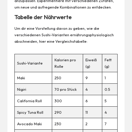
anzupassen. Experimentiere mit verschiedenen Zutaten,
um neue und aufregende Kombinationen zu entdecken.
Tabelle der Nährwerte
Um dir eine Vorstellung davon zu geben, wie die
verschiedenen Sushi-Varianten ernährungsphysiologisch
abschneiden, hier eine Vergleichstabelle:
Kalorien pro
Eiweiß
Fett
Sushi-Variante
Rolle
(g)
(g)
Maki
250
9
1
Nigiri
70 pro Stück
4
0.5
California Roll
300
6
5
Spicy Tuna Roll
290
11
4
Avocado Maki
230
2
7