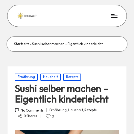
Startseite
»
Sushi selber machen – Eigentlich kinderleicht
Posted
Ernährung
Haushalt
Rezepte
in
Sushi selber machen –
Eigentlich kinderleicht
Ernährung
,
Haushalt
,
Rezepte
No Comments
Posted
in
0 Shares
0