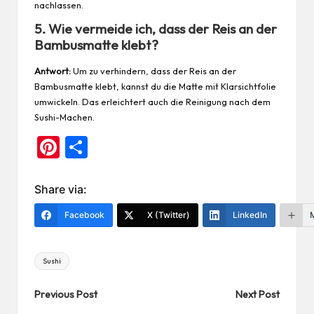
nachlassen.
5. Wie vermeide ich, dass der Reis an der
Bambusmatte klebt?
Antwort:
Um zu verhindern, dass der Reis an der
Bambusmatte klebt, kannst du die Matte mit Klarsichtfolie
umwickeln. Das erleichtert auch die Reinigung nach dem
Sushi-Machen.
Pi
Te
nt
ile
er
n
Share via:
es
Facebook
X (Twitter)
LinkedIn
t
Tags:
Sushi
Post
Previous Post
Next Post