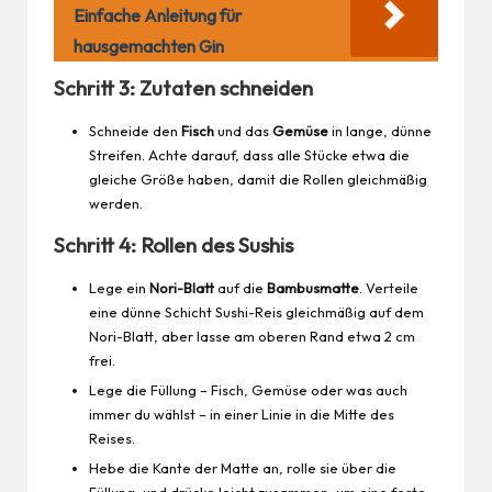
Einfache Anleitung für
hausgemachten Gin
Schritt 3: Zutaten schneiden
Schneide den
Fisch
und das
Gemüse
in lange, dünne
Streifen. Achte darauf, dass alle Stücke etwa die
gleiche Größe haben, damit die Rollen gleichmäßig
werden.
Schritt 4: Rollen des Sushis
Lege ein
Nori-Blatt
auf die
Bambusmatte
. Verteile
eine dünne Schicht Sushi-Reis gleichmäßig auf dem
Nori-Blatt, aber lasse am oberen Rand etwa 2 cm
frei
.
Lege die Füllung – Fisch, Gemüse oder was auch
immer du wählst – in einer Linie in die Mitte des
Reises.
Hebe die Kante der Matte an, rolle sie über die
Füllung, und drücke leicht zusammen, um eine feste