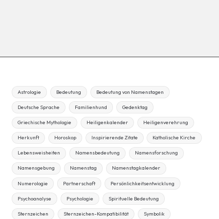
Astrologie
Bedeutung
Bedeutung von Namenstagen
Deutsche Sprache
Familienhund
Gedenktag
Griechische Mythologie
Heiligenkalender
Heiligenverehrung
Herkunft
Horoskop
Inspirierende Zitate
Katholische Kirche
Lebensweisheiten
Namensbedeutung
Namensforschung
Namensgebung
Namenstag
Namenstagkalender
Numerologie
Partnerschaft
Persönlichkeitsentwicklung
Psychoanalyse
Psychologie
Spirituelle Bedeutung
Sternzeichen
Sternzeichen-Kompatibilität
Symbolik