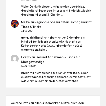
Vielen Dank für diesen umfassenden Überblick zu
Google Bard! Besonders interessant finde ich, wie sich
Google mit diesem KI-Chat im…
Meike
zu
Regionale Spezialitäten leicht gemacht:
Tipps & Tricks
7. Mai 2024
genau richtig so! Ich habe mich vor 6 Monaten als
Mitglied der Solidarischen Landwirtschaft des
Kattendorfer Hofes (www.kattendorfer-hof.de)
eingetragen, hole…
Evelyn
zu
Gesund Abnehmen – Tipps für
Übergewichtige
18. April 2024
Ich bin mir nicht sicher, dass Kohlenhydrate zu einer
ausgewogenen Ernährung gehören. Zumindest nicht,
was wir im Allgemeinen darunter verstehen:…
weitere Infos zu allen
Automarken
Nutze auch den