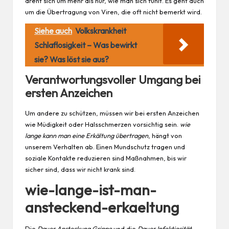
dreht sich um mehr als nur, wie man sich fühlt. Es geht auch
um die Übertragung von Viren, die oft nicht bemerkt wird.
Siehe auch
Volkskrankheit
Schlaflosigkeit – Was bewirkt
sie? Was löst sie aus?
Verantwortungsvoller Umgang bei
ersten Anzeichen
Um andere zu schützen, müssen wir bei ersten Anzeichen
wie Müdigkeit oder Halsschmerzen vorsichtig sein.
wie
lange kann man eine Erkältung übertragen
, hängt von
unserem Verhalten ab. Einen Mundschutz tragen und
soziale Kontakte reduzieren sind Maßnahmen, bis wir
sicher sind, dass wir nicht krank sind.
wie-lange-ist-man-
ansteckend-erkaeltung
Die
Dauer Ansteckung Grippe
und die
Dauer Infektiosität