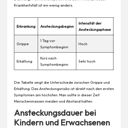
Krankheitsfall ist ein wenig anders.
Intensität der
Dauer 
Erkrankung
Ansteckungsbeginn
Ansteckungsphase
Infekti
1 Tag vor
Grippe
Hoch
5-7 Ta
Symptombeginn
Kurz nach
Bis zu 1
Erkältung
Sehr hoch
Symptombeginn
Woche
Die Tabelle zeigt die Unterschiede zwischen Grippe und
Erkältung. Das Ansteckungsrisiko ist direkt nach den ersten
Symptomen am höchsten. Man sollte in dieser Zeit
Menschenmassen meiden und Abstand halten.
Ansteckungsdauer bei
Kindern und Erwachsenen