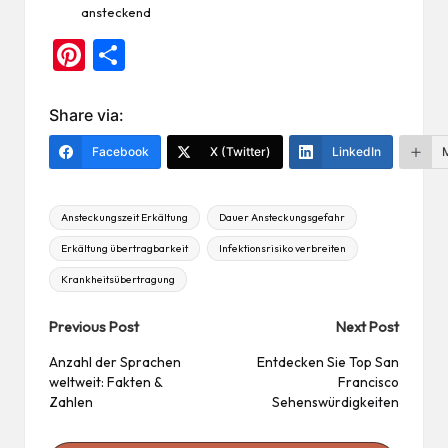
ansteckend
Pi
Te
nt
ile
er
n
Share via:
es
Facebook
X (Twitter)
LinkedIn
t
Tags:
Ansteckungszeit Erkältung
Dauer Ansteckungsgefahr
Erkältung übertragbarkeit
Infektionsrisiko verbreiten
Krankheitsübertragung
Post
Previous Post
Next Post
navigation
Anzahl der Sprachen
Entdecken Sie Top San
weltweit: Fakten &
Francisco
Zahlen
Sehenswürdigkeiten