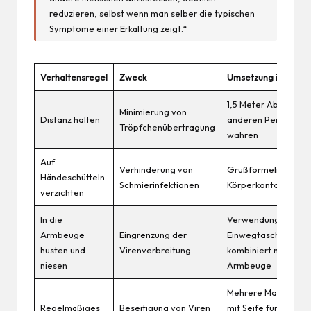
reduzieren, selbst wenn man selber die typischen
Symptome einer Erkältung zeigt.“
Verhaltensregel
Zweck
Umsetzung im Allta
1,5 Meter Abstand z
Minimierung von
Distanz halten
anderen Personen
Tröpfchenübertragung
wahren
Auf
Verhinderung von
Grußformeln ohne
Händeschütteln
Schmierinfektionen
Körperkontakt wähl
verzichten
In die
Verwendung von
Armbeuge
Eingrenzung der
Einwegtaschentüch
husten und
Virenverbreitung
kombiniert mit
niesen
Armbeuge
Mehrere Male täglic
Regelmäßiges
Beseitigung von Viren
mit Seife für