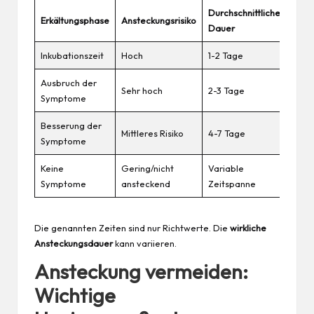
Durchschnittliche
Erkältungsphase
Ansteckungsrisiko
Dauer
Inkubationszeit
Hoch
1-2 Tage
Ausbruch der
Sehr hoch
2-3 Tage
Symptome
Besserung der
Mittleres Risiko
4-7 Tage
Symptome
Keine
Gering/nicht
Variable
Symptome
ansteckend
Zeitspanne
Die genannten Zeiten sind nur Richtwerte. Die
wirkliche
Ansteckungsdauer
kann variieren.
Ansteckung vermeiden:
Wichtige