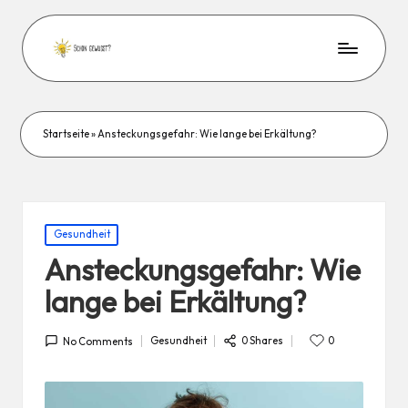
Startseite
»
Ansteckungsgefahr: Wie lange bei Erkältung?
Posted
Gesundheit
in
Ansteckungsgefahr: Wie
lange bei Erkältung?
0 Shares
Gesundheit
0
No Comments
Posted
in