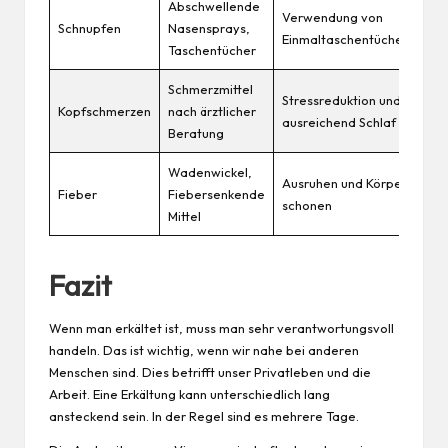
Abschwellende
Verwendung von
Schnupfen
Nasensprays,
Einmaltaschentüchern
Taschentücher
Schmerzmittel
Stressreduktion und
Kopfschmerzen
nach ärztlicher
ausreichend
Schlaf
Beratung
Wadenwickel,
Ausruhen und Körper
Fieber
Fiebersenkende
schonen
Mittel
Fazit
Wenn man erkältet ist, muss man sehr verantwortungsvoll
handeln. Das ist wichtig, wenn wir nahe bei anderen
Menschen sind. Dies betrifft unser Privatleben und die
Arbeit. Eine Erkältung kann unterschiedlich lang
ansteckend sein. In der Regel sind es mehrere Tage.