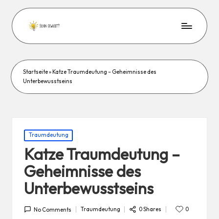
Startseite
»
Katze Traumdeutung – Geheimnisse des
Unterbewusstseins
Posted
Traumdeutung
in
Katze Traumdeutung –
Geheimnisse des
Unterbewusstseins
0 Shares
Traumdeutung
0
No Comments
Posted
in