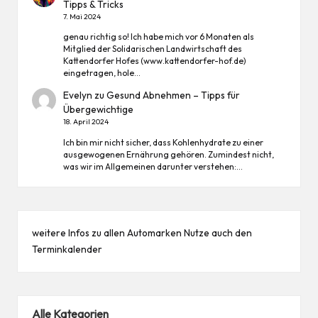
Tipps & Tricks
7. Mai 2024
genau richtig so! Ich habe mich vor 6 Monaten als
Mitglied der Solidarischen Landwirtschaft des
Kattendorfer Hofes (www.kattendorfer-hof.de)
eingetragen, hole…
Evelyn
zu
Gesund Abnehmen – Tipps für
Übergewichtige
18. April 2024
Ich bin mir nicht sicher, dass Kohlenhydrate zu einer
ausgewogenen Ernährung gehören. Zumindest nicht,
was wir im Allgemeinen darunter verstehen:…
weitere Infos zu allen
Automarken
Nutze auch den
Terminkalender
Alle Kategorien