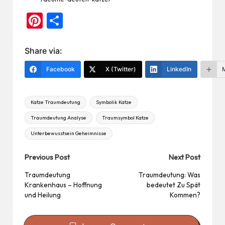
Pi
Te
nt
ile
er
n
Share via:
es
Facebook
X (Twitter)
LinkedIn
t
Tags:
Katze Traumdeutung
Symbolik Katze
Traumdeutung Analyse
Traumsymbol Katze
Unterbewusstsein Geheimnisse
Post
Previous Post
Next Post
navigation
Traumdeutung
Traumdeutung: Was
Krankenhaus – Hoffnung
bedeutet Zu Spät
und Heilung
Kommen?