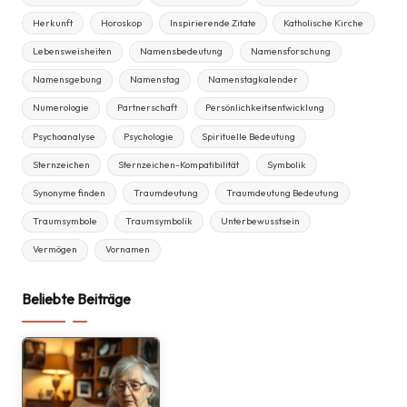
Herkunft
Horoskop
Inspirierende Zitate
Katholische Kirche
Lebensweisheiten
Namensbedeutung
Namensforschung
Namensgebung
Namenstag
Namenstagkalender
Numerologie
Partnerschaft
Persönlichkeitsentwicklung
Psychoanalyse
Psychologie
Spirituelle Bedeutung
Sternzeichen
Sternzeichen-Kompatibilität
Symbolik
Synonyme finden
Traumdeutung
Traumdeutung Bedeutung
Traumsymbole
Traumsymbolik
Unterbewusstsein
Vermögen
Vornamen
Beliebte Beiträge