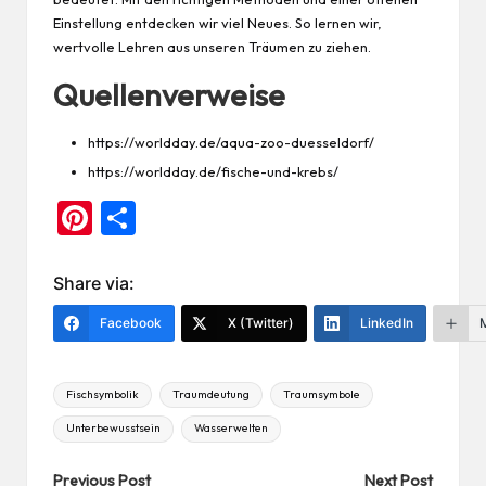
Einstellung entdecken wir viel Neues. So lernen wir,
wertvolle Lehren aus unseren Träumen zu ziehen.
Quellenverweise
https://worldday.de/aqua-zoo-duesseldorf/
https://worldday.de/fische-und-krebs/
Pi
Te
nt
ile
er
n
Share via:
es
Facebook
X (Twitter)
LinkedIn
t
Tags:
Fischsymbolik
Traumdeutung
Traumsymbole
Unterbewusstsein
Wasserwelten
Post
Previous Post
Next Post