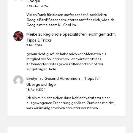
Google
7. Oktober 2024
Vielen Dank für diesen umfassenden Überblick zu
Google Bard! Besonders interessant finde ich, wie sich
Google mit diesem KI-Chat im…
Meike
zu
Regionale Spezialitäten leicht gemacht:
Tipps & Tricks
7. Mai 2024
genau richtig so! Ich habe mich vor 6 Monaten als
Mitglied der Solidarischen Landwirtschaft des
Kattendorfer Hofes (www.kattendorfer-hof.de)
eingetragen, hole…
Evelyn
zu
Gesund Abnehmen – Tipps für
Übergewichtige
18. April 2024
Ich bin mir nicht sicher, dass Kohlenhydrate zu einer
ausgewogenen Ernährung gehören. Zumindest nicht,
was wir im Allgemeinen darunter verstehen:…