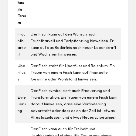
hes
im
Trau
m
Fruc
Der Fisch kann auf den Wunsch nach
htb
Fruchtbarkeit und Fortpflanzung hinweisen. Er
arke
kann auf das Bedürfnis nach neuer Lebenskraft
it
und Wachstum hinweisen.
Übe
Der Fisch steht für Überfluss und Reichtum. Ein
rflus
Traum von einem Fisch kann auf finanzielle
s
Gewinne oder Wohlstand hinweisen.
Der Fisch symbolisiert auch Erneuerung und
Erne
Transformation. Ein Traum von einem Fisch kann
ueru
darauf hinweisen, dass eine Veränderung
ng
bevorsteht oder dass es an der Zeit ist, etwas
Altes loszulassen und etwas Neues zu beginnen.
Der Fisch kann auch für Freiheit und
Unabhängigkeit stehen. Ein Traum von einem