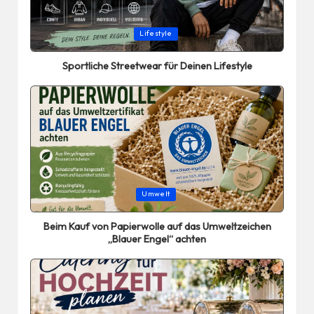
Posted
Lifestyle
in
Sportliche Streetwear für Deinen Lifestyle
Posted
Umwelt
in
Beim Kauf von Papierwolle auf das Umweltzeichen
„Blauer Engel“ achten