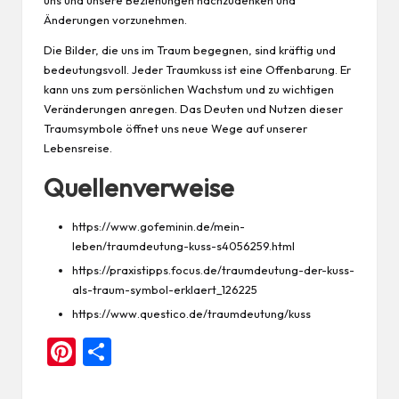
Änderungen vorzunehmen.
Die Bilder, die uns im Traum begegnen, sind kräftig und
bedeutungsvoll. Jeder Traumkuss ist eine Offenbarung. Er
kann uns zum persönlichen Wachstum und zu wichtigen
Veränderungen anregen. Das Deuten und Nutzen dieser
Traumsymbole öffnet uns neue Wege auf unserer
Lebensreise.
Quellenverweise
https://www.gofeminin.de/mein-
leben/traumdeutung-kuss-s4056259.html
https://praxistipps.focus.de/traumdeutung-der-kuss-
als-traum-symbol-erklaert_126225
https://www.questico.de/traumdeutung/kuss
Pi
Te
nt
ile