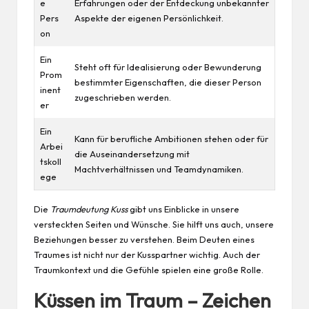
e
Erfahrungen oder der Entdeckung unbekannter
Pers
Aspekte der eigenen Persönlichkeit.
on
Ein
Steht oft für Idealisierung oder Bewunderung
Prom
bestimmter Eigenschaften, die dieser Person
inent
zugeschrieben werden.
er
Ein
Kann für berufliche Ambitionen stehen oder für
Arbei
die Auseinandersetzung mit
tskoll
Machtverhältnissen und Teamdynamiken.
ege
Die
Traumdeutung Kuss
gibt uns Einblicke in unsere
versteckten Seiten und Wünsche. Sie hilft uns auch, unsere
Beziehungen besser zu verstehen. Beim Deuten eines
Traumes ist nicht nur der Kusspartner wichtig. Auch der
Traumkontext und die Gefühle spielen eine große Rolle.
Küssen im Traum – Zeichen