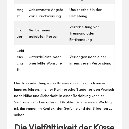
Ang
Unbewusste Ängste
Unsicherheit in der
st
vor Zurückweisung
Beziehung
Verarbeitung von
Tra
Verlust einer
Trennung oder
uer
geliebten Person
Entfremdung
Leid
ens
Unterdrückte oder
Verlangen nach einer
cha
unerfüllte Wünsche
intensiveren Verbindung
ft
Die Traumdeutung eines Kusses kann uns durch unser
Inneres führen. In einer Partnerschaft zeigt er den Wunsch
nach Nähe und Sicherheit. In einer Beziehung kann er
Vertrauen stärken oder auf Probleme hinweisen. Wichtig
ist, ihn immer im Kontext der Gefühle und der Situation zu
sehen.
Die Vielfältigkeit der Küsse