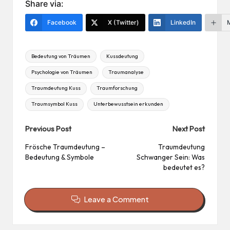
er
n
Share via:
es
Facebook
X (Twitter)
LinkedIn
t
Tags:
Bedeutung von Träumen
Kussdeutung
Psychologie von Träumen
Traumanalyse
Traumdeutung Kuss
Traumforschung
Traumsymbol Kuss
Unterbewusstsein erkunden
Post
Previous Post
Next Post
navigation
Frösche Traumdeutung –
Traumdeutung
Bedeutung & Symbole
Schwanger Sein: Was
bedeutet es?
Leave a Comment