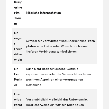
Kussp
artne
r im
Mögliche Interpretation
Trau
m
Ein
enge
Symbol für Vertrautheit und Anerkennung; kann
r
platonische Liebe oder Wunsch nach einer
Freun
tieferen Verbindung symbolisieren.
d/Fre
undin
Ein
Kann nicht abgeschlossene Gefühle
Ex-
repräsentieren oder die Sehnsucht nach den
Partn
positiven Aspekten einer vergangenen
er
Beziehung.
Eine
unbe
Versinnbildlicht vielleicht das Unbekannte;
kannt
möglicherweise ein Wunsch nach neuen