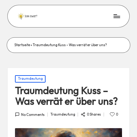
Startseite
»
Traumdeutung Kuss – Was verrät er über uns?
Posted
Traumdeutung
in
Traumdeutung Kuss –
Was verrät er über uns?
0 Shares
Traumdeutung
0
No Comments
Posted
in