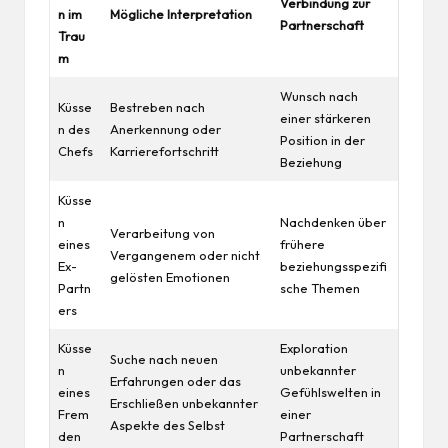
Verbindung zur
n im
Mögliche Interpretation
Partnerschaft
Trau
m
Wunsch nach
Küsse
Bestreben nach
einer stärkeren
n des
Anerkennung oder
Position in der
Chefs
Karrierefortschritt
Beziehung
Küsse
n
Nachdenken
über
Verarbeitung von
eines
frühere
Vergangenem oder nicht
Ex-
beziehungsspezifi
gelösten Emotionen
Partn
sche Themen
ers
Küsse
Exploration
Suche nach neuen
n
unbekannter
Erfahrungen oder das
eines
Gefühlswelten in
Erschließen unbekannter
Frem
einer
Aspekte des Selbst
den
Partnerschaft