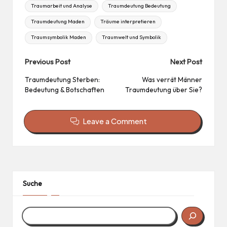
Traumarbeit und Analyse
Traumdeutung Bedeutung
Traumdeutung Maden
Träume interpretieren
Traumsymbolik Maden
Traumwelt und Symbolik
Post
Previous Post
Next Post
navigation
Traumdeutung Sterben:
Was verrät Männer
Bedeutung & Botschaften
Traumdeutung über Sie?
Leave a Comment
Suche