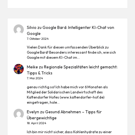
Silvio
zu
Google Bard: Intelligenter KI-Chat von
Google
7. Oktober 2024
Vielen Dank für diesen umfassenden Überblick zu
Google Bard! Besonders interessant finde ich, wie sich
Google mit diesem KI-Chat im…
Meike
zu
Regionale Spezialitäten leicht gemacht:
Tipps & Tricks
7. Mai 2024
genau richtig so! Ich habe mich vor 6 Monaten als
Mitglied der Solidarischen Landwirtschaft des
Kattendorfer Hofes (www.kattendorfer-hof.de)
eingetragen, hole…
Evelyn
zu
Gesund Abnehmen – Tipps für
Übergewichtige
18. April 2024
Ich bin mir nicht sicher, dass Kohlenhydrate zu einer