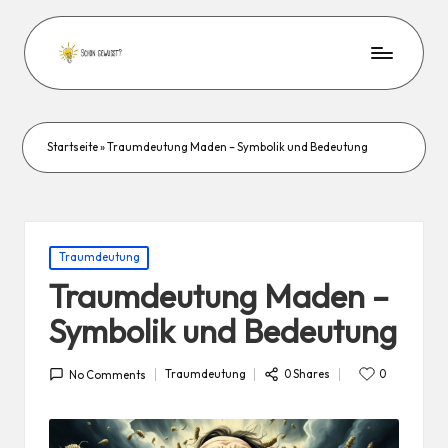
Startseite
»
Traumdeutung Maden – Symbolik und Bedeutung
Posted
Traumdeutung
in
Traumdeutung Maden –
Symbolik und Bedeutung
0 Shares
Traumdeutung
0
No Comments
Posted
in