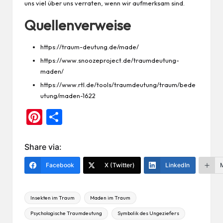
uns viel über uns verraten, wenn wir aufmerksam sind.
Quellenverweise
https://traum-deutung.de/made/
https://www.snoozeproject.de/traumdeutung-
maden/
https://www.rtl.de/tools/traumdeutung/traum/bede
utung/maden-1622
Pi
Te
nt
ile
er
n
Share via:
es
Facebook
X (Twitter)
LinkedIn
t
Tags:
Insekten im Traum
Maden im Traum
Psychologische Traumdeutung
Symbolik des Ungeziefers