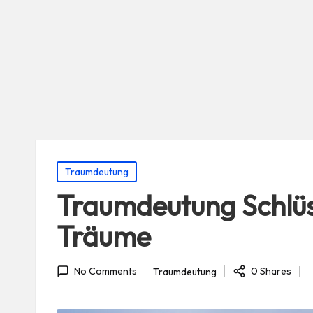
Posted
Traumdeutung
in
Traumdeutung Schlüs
Träume
0 Shares
Traumdeutung
No Comments
Posted
in