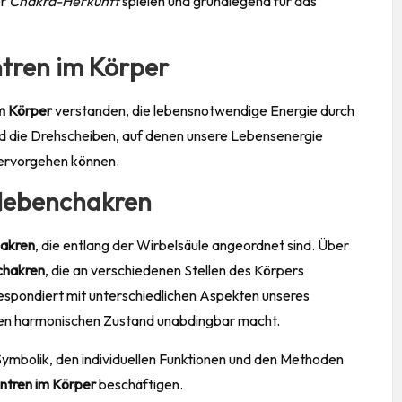
er
Chakra-Herkunft
spielen und grundlegend für das
ntren im Körper
m Körper
verstanden, die lebensnotwendige Energie durch
sind die Drehscheiben, auf denen unsere Lebensenergie
hervorgehen können.
Nebenchakren
akren
, die entlang der Wirbelsäule angeordnet sind. Über
hakren
, die an verschiedenen Stellen des Körpers
espondiert mit unterschiedlichen Aspekten unseres
ren harmonischen Zustand unabdingbar macht.
Symbolik, den individuellen Funktionen und den Methoden
ntren im Körper
beschäftigen.