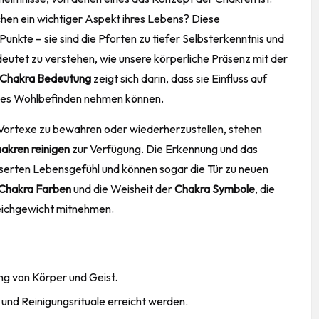
chen ein wichtiger Aspekt ihres Lebens? Diese
Punkte – sie sind die Pforten zu tiefer Selbsterkenntnis und
tet zu verstehen, wie unsere körperliche Präsenz mit der
Chakra Bedeutung
zeigt sich darin, dass sie Einfluss auf
elles Wohlbefinden nehmen können.
 Vortexe zu bewahren oder wiederherzustellen, stehen
akren reinigen
zur Verfügung. Die Erkennung und das
serten Lebensgefühl und können sogar die Tür zu neuen
Chakra Farben
und die Weisheit der
Chakra Symbole
, die
leichgewicht mitnehmen.
ng von Körper und Geist.
und Reinigungsrituale erreicht werden.