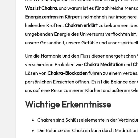
Was ist Chakra
, und warum ist es für zahlreiche Mens
Energiezentren im Körper
sind mehr als nur imaginäre 
heilenden Kräften.
Chakren erklärt
zu bekommen, bedeu
umgebenden Energie des Universums verflochten ist.
unsere
Gesundheit
, unsere Gefühle und unser spiritu
Um die Harmonie und den Fluss dieser energetischen
verschiedene Praktiken wie
Chakra Meditation
und
Ch
Lösen von
Chakra-Blockaden
führen zu einem verbes
persönlichen Einsichten öffnen. Es ist die Balance der
uns auf eine Reise zu innerer Klarheit und äußerem G
Wichtige Erkenntnisse
Chakren sind Schlüsselelemente in der Verbindu
Die Balance der Chakren kann durch Meditation 