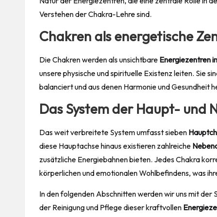
Natur der Energiezentren, die eine zentrale Rolle in d
Verstehen der Chakra-Lehre sind.
Chakren als energetische Ze
Die Chakren werden als unsichtbare
Energiezentren i
unsere physische und spirituelle Existenz leiten. Sie 
balanciert und aus denen Harmonie und Gesundheit 
Das System der Haupt- und 
Das weit verbreitete System umfasst sieben
Hauptch
diese Hauptachse hinaus existieren zahlreiche
Nebenc
zusätzliche Energiebahnen bieten. Jedes Chakra korr
körperlichen und emotionalen Wohlbefindens, was ih
In den folgenden Abschnitten werden wir uns mit der 
der Reinigung und Pflege dieser kraftvollen
Energieze