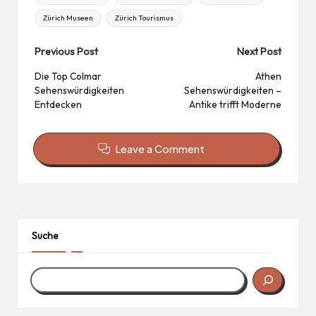
Zürich Museen
Zürich Tourismus
Post
Previous Post
Next Post
navigation
Die Top Colmar
Athen
Sehenswürdigkeiten
Sehenswürdigkeiten –
Entdecken
Antike trifft Moderne
Leave a Comment
Suche