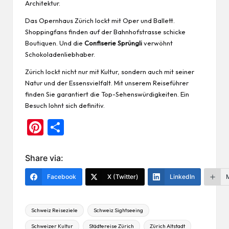
Architektur.
Das Opernhaus Zürich lockt mit Oper und Ballett.
Shoppingfans finden auf der Bahnhofstrasse schicke
Boutiquen. Und die
Confiserie Sprüngli
verwöhnt
Schokoladenliebhaber.
Zürich lockt nicht nur mit Kultur, sondern auch mit seiner
Natur und der Essensvielfalt. Mit unserem Reiseführer
finden Sie garantiert die Top-Sehenswürdigkeiten. Ein
Besuch lohnt sich definitiv.
Pi
Te
nt
ile
er
n
Share via:
es
Facebook
X (Twitter)
LinkedIn
t
Tags:
Schweiz Reiseziele
Schweiz Sightseeing
Schweizer Kultur
Städtereise Zürich
Zürich Altstadt