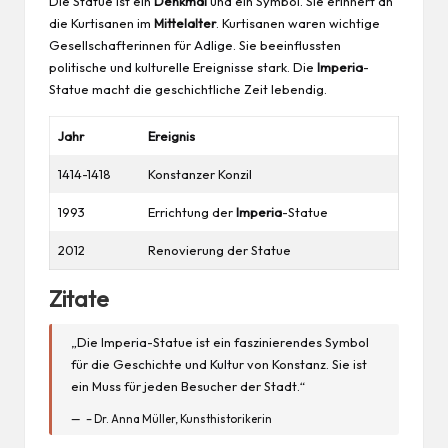
Die Statue ist ein
Denkmal
und ein Symbol. Sie erinnert an
die Kurtisanen im
Mittelalter
. Kurtisanen waren wichtige
Gesellschafterinnen für Adlige. Sie beeinflussten
politische und kulturelle Ereignisse stark. Die
Imperia
-
Statue macht die geschichtliche Zeit lebendig.
Jahr
Ereignis
1414-1418
Konstanzer Konzil
1993
Errichtung der
Imperia
-Statue
2012
Renovierung der Statue
Zitate
„Die Imperia-Statue ist ein faszinierendes Symbol
für die Geschichte und Kultur von Konstanz. Sie ist
ein Muss für jeden Besucher der Stadt.“
– Dr. Anna Müller, Kunsthistorikerin