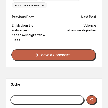
Top Attraktionen Konstanz
Post
Previous Post
Next Post
navigation
Entdecken Sie
Valencia
Antwerpen
Sehenswürdigkeiten
Sehenswürdigkeiten &
Tipps
Leave a Comment
Suche