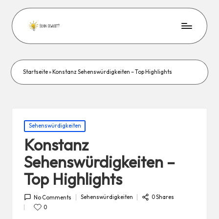
Startseite
»
Konstanz Sehenswürdigkeiten – Top Highlights
Posted
Sehenswürdigkeiten
in
Konstanz
Sehenswürdigkeiten –
Top Highlights
Sehenswürdigkeiten
0 Shares
No Comments
Posted
in
0