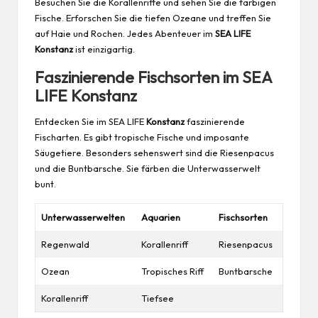
Besuchen Sie die Korallenriffe und sehen Sie die farbigen
Fische
. Erforschen Sie die tiefen Ozeane und treffen Sie
auf Haie und Rochen. Jedes Abenteuer im
SEA LIFE
Konstanz
ist einzigartig.
Faszinierende Fischsorten im SEA
LIFE Konstanz
Entdecken Sie im SEA LIFE
Konstanz
faszinierende
Fischarten. Es gibt tropische Fische und imposante
Säugetiere. Besonders sehenswert sind die Riesenpacus
und die Buntbarsche. Sie färben die Unterwasserwelt
bunt.
Unterwasserwelten
Aquarien
Fischsorten
Regenwald
Korallenriff
Riesenpacus
Ozean
Tropisches Riff
Buntbarsche
Korallenriff
Tiefsee