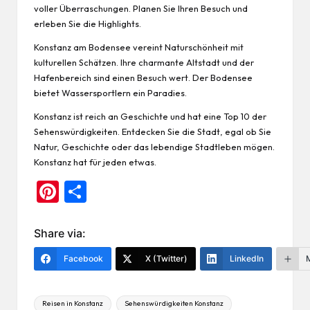
voller Überraschungen. Planen Sie Ihren Besuch und
erleben Sie die Highlights.
Konstanz am Bodensee vereint Naturschönheit mit
kulturellen Schätzen. Ihre charmante Altstadt und der
Hafenbereich sind einen Besuch wert. Der Bodensee
bietet Wassersportlern ein Paradies.
Konstanz ist reich an Geschichte und hat eine Top 10 der
Sehenswürdigkeiten. Entdecken Sie die Stadt, egal ob Sie
Natur, Geschichte oder das lebendige Stadtleben mögen.
Konstanz hat für jeden etwas.
Pi
Te
nt
ile
er
n
Share via:
es
Facebook
X (Twitter)
LinkedIn
t
Tags:
Reisen in Konstanz
Sehenswürdigkeiten Konstanz