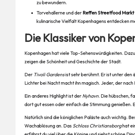
zu bewundern.
Torvehallerne und der
Reffen Streetfood Markt
kulinarische Vielfalt Kopenhagens entdecken m
Die Klassiker von Kop
Kopenhagen hat viele Top-Sehenswürdigkeiten. Dazu ge
zeigen die Schönheit und Geschichte der Stadt.
Der
Tivoli Gardens
ist sehr berühmt. Er ist unter de
Lichter bei Nacht macht ihn magisch. Jeder, der nach
Ein anderes Highlight ist der
Nyhavn
. Die hübschen, f
dort gut essen oder einfach die Stimmung genießen. Ein
Natürlich sind die königlichen Paläste auch wichtig. 
Wachablösung an. Das
Schloss Christiansborg
hat ei
erfährst du viel über die Könige und siehst
schöne
Ding