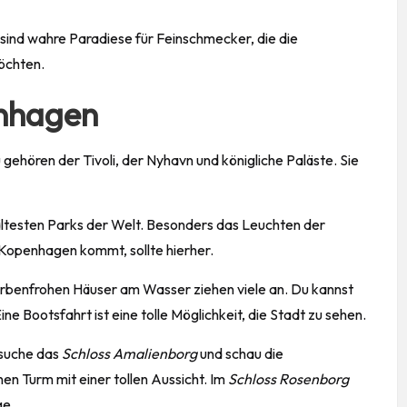
sind wahre Paradiese für Feinschmecker, die die
öchten.
enhagen
hören der Tivoli, der Nyhavn und königliche Paläste. Sie
n ältesten Parks der Welt. Besonders das Leuchten der
 Kopenhagen kommt, sollte hierher.
arbenfrohen Häuser am Wasser ziehen viele an. Du kannst
e Bootsfahrt ist eine tolle Möglichkeit, die Stadt zu sehen.
Besuche das
Schloss Amalienborg
und schau die
nen Turm mit einer tollen Aussicht. Im
Schloss Rosenborg
e.