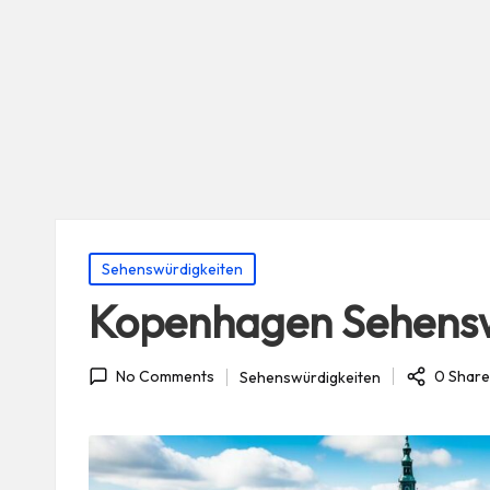
Posted
Sehenswürdigkeiten
in
Kopenhagen Sehensw
0 Share
Sehenswürdigkeiten
No Comments
Posted
in