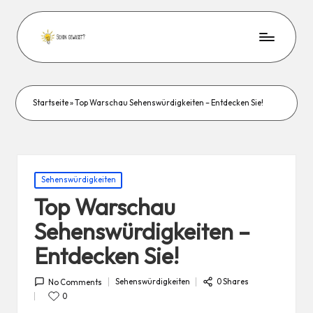
Startseite
»
Top Warschau Sehenswürdigkeiten – Entdecken Sie!
Posted
Sehenswürdigkeiten
in
Top Warschau
Sehenswürdigkeiten –
Entdecken Sie!
Sehenswürdigkeiten
0 Shares
No Comments
Posted
in
0