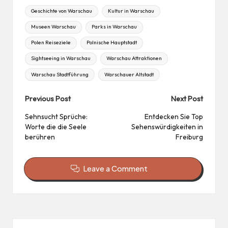
Tags:
Geschichte von Warschau
Kultur in Warschau
Museen Warschau
Parks in Warschau
Polen Reiseziele
Polnische Hauptstadt
Sightseeing in Warschau
Warschau Attraktionen
Warschau Stadtführung
Warschauer Altstadt
Post
Previous Post
Next Post
navigation
Sehnsucht Sprüche:
Entdecken Sie Top
Worte die die Seele
Sehenswürdigkeiten in
berühren
Freiburg
Leave a Comment