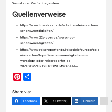
Sie mit ihrer Vielfalt begeistern.
Quellenverweise
https://www.travelcircus.de/urlaubsziele/warschau-
sehenswuerdigkeiten/
https://www.22places.de/warschau-
sehenswuerdigkeiten/
https://www.reisereporter.de/reiseziele/europa/pole
n/warschau/top-10-sehenswuerdigkeiten-in-
warschau-oder-reisereporter-de-
2BZFI2DVZEIPTYBTCDWUMVO7I4.html
Pi
Te
nt
ile
er
n
Share via:
es
Facebook
X (Twitter)
LinkedIn
t