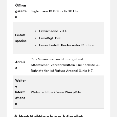
Öffnun
gszeite
Täglich von 10:00 bis 18:00 Uhr
n
Erwachsene: 20 €
Eintritt
Ermäßigt: 15 €
spreise
Freier Eintritt:
Kinder
unter 12 Jahren
Das Museum erreicht man gut mit
Anreis
öffentlichen Verkehrsmitteln. Die nächste U-
e
Bahnstation ist Ratusz Arsenal (Linie M2).
Weiter
e
Inform
Website:
https://www.1944.pl/de
atione
n