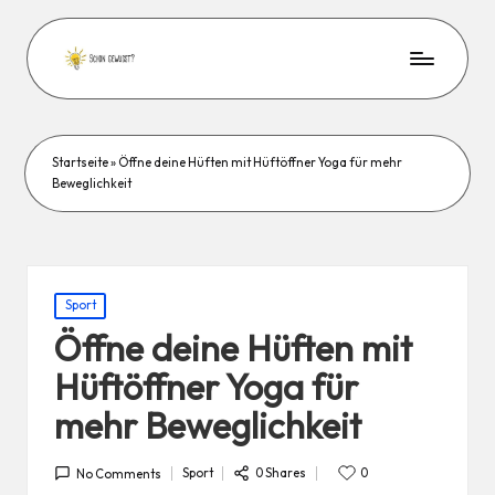
Startseite
»
Öffne deine Hüften mit Hüftöffner Yoga für mehr
Beweglichkeit
Posted
Sport
in
Öffne deine Hüften mit
Hüftöffner Yoga für
mehr Beweglichkeit
0 Shares
Sport
0
No Comments
Posted
in