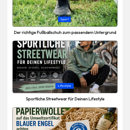
Posted
Sport
in
Der richtige Fußballschuh zum passendem Untergrund
Posted
Lifestyle
in
Sportliche Streetwear für Deinen Lifestyle