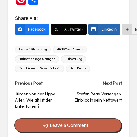
nt
ile
er
n
Share via:
es
Facebook
X (Twitter)
LinkedIn
t
Tags:
Flexibilitätstraining
Hüftöffner Asanas
Hüftöffner Yoga Übungen
Hüftöffnung
Yoga für mehr Beweglichkeit
Yoga Praxis
Post
Previous Post
Next Post
navigation
Jürgen von der Lippe
Stefan Raab Vermögen:
Alter: Wie alt ist der
Einblick in sein Nettowert
Entertainer?
Leave a Comment