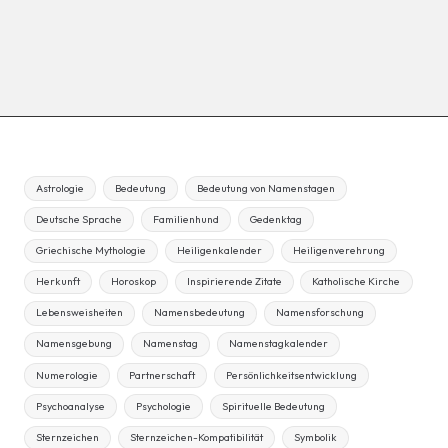
Astrologie
Bedeutung
Bedeutung von Namenstagen
Deutsche Sprache
Familienhund
Gedenktag
Griechische Mythologie
Heiligenkalender
Heiligenverehrung
Herkunft
Horoskop
Inspirierende Zitate
Katholische Kirche
Lebensweisheiten
Namensbedeutung
Namensforschung
Namensgebung
Namenstag
Namenstagkalender
Numerologie
Partnerschaft
Persönlichkeitsentwicklung
Psychoanalyse
Psychologie
Spirituelle Bedeutung
Sternzeichen
Sternzeichen-Kompatibilität
Symbolik