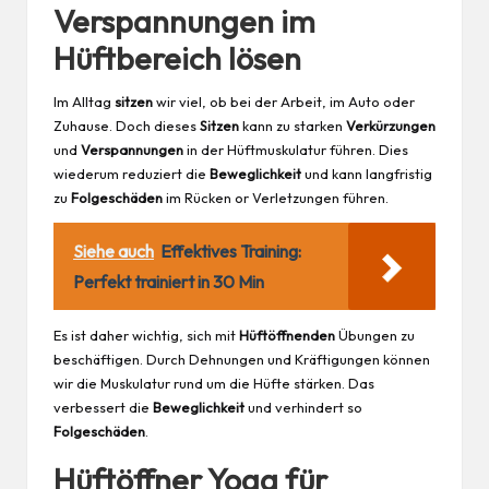
Verspannungen im
Hüftbereich lösen
Im Alltag
sitzen
wir viel, ob bei der
Arbeit
, im
Auto
oder
Zuhause
. Doch dieses
Sitzen
kann zu starken
Verkürzungen
und
Verspannungen
in der Hüftmuskulatur führen. Dies
wiederum reduziert die
Beweglichkeit
und kann langfristig
zu
Folgeschäden
im Rücken or Verletzungen führen.
Siehe auch
Effektives Training:
Perfekt trainiert in 30 Min
Es ist daher wichtig, sich mit
Hüftöffnenden
Übungen zu
beschäftigen. Durch Dehnungen und Kräftigungen können
wir die Muskulatur rund um die Hüfte stärken. Das
verbessert die
Beweglichkeit
und verhindert so
Folgeschäden
.
Hüftöffner Yoga für