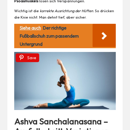
Psoasmuskels
lösen sich Verspannungen.
Wichtig ist die
korrekte Ausrichtung der Hüften
. So drücken
die Knie nicht. Man dehnt tief, aber sicher.
Siehe auch
Der richtige
Fußballschuh zum passendem
Untergrund
Save
Ashva Sanchalanasana –