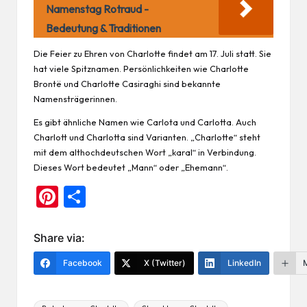
Namenstag Rotraud -
Bedeutung & Traditionen
Die
Feier
zu Ehren von Charlotte findet am 17. Juli statt. Sie
hat viele Spitznamen. Persönlichkeiten wie Charlotte
Brontë und Charlotte Casiraghi sind bekannte
Namensträgerinnen.
Es gibt ähnliche Namen wie Carlota und Carlotta. Auch
Charlott und Charlotta sind Varianten. „Charlotte“ steht
mit dem althochdeutschen Wort „karal“ in Verbindung.
Dieses Wort bedeutet „Mann“ oder „Ehemann“.
Pi
Te
nt
ile
er
n
Share via:
es
Facebook
X (Twitter)
LinkedIn
t
Tags: