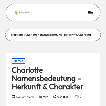
Startseite
»
Charlotte Namensbedeutung – Herkunft & Charakter
Posted
Namen
in
Charlotte
Namensbedeutung –
Herkunft & Charakter
0 Shares
Namen
0
No Comments
Posted
in