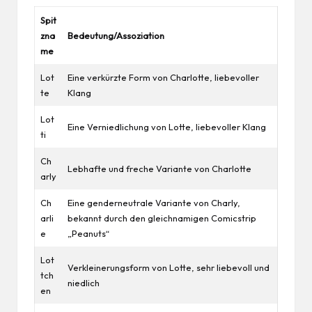
Spit
zna
Bedeutung/Assoziation
me
Lot
Eine verkürzte Form von Charlotte, liebevoller
te
Klang
Lot
Eine Verniedlichung von Lotte, liebevoller Klang
ti
Ch
Lebhafte und freche Variante von Charlotte
arly
Ch
Eine genderneutrale Variante von Charly,
arli
bekannt durch den gleichnamigen Comicstrip
e
„Peanuts“
Lot
Verkleinerungsform von Lotte, sehr liebevoll und
tch
niedlich
en