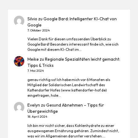
Silvio
zu
Google Bard: Intelligenter KI-Chat von
Google
7. Oktober 2024
Vielen Dank für diesen umfassenden Überblick zu
Google Bard! Besonders interessant finde ich, wie sich
Google mit diesem KI-Chat im…
Meike
zu
Regionale Spezialitäten leicht gemacht:
Tipps & Tricks
7. Mai 2024
genau richtig so! Ich habe mich vor 6 Monaten als
Mitglied der Solidarischen Landwirtschaft des
Kattendorfer Hofes (www.kattendorfer-hof.de)
eingetragen, hole…
Evelyn
zu
Gesund Abnehmen – Tipps für
Übergewichtige
18. April 2024
Ich bin mir nicht sicher, dass Kohlenhydrate zu einer
ausgewogenen Ernährung gehören. Zumindest nicht,
was wir im Allgemeinen darunter verstehen:…