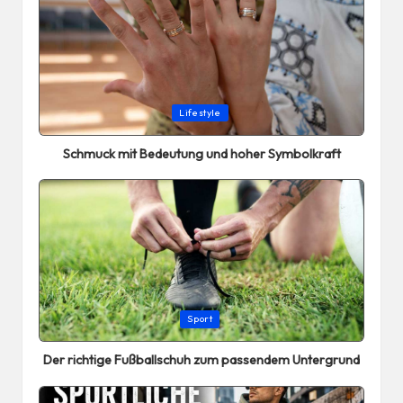
Posted
Lifestyle
in
Schmuck mit Bedeutung und hoher Symbolkraft
Posted
Sport
in
Der richtige Fußballschuh zum passendem Untergrund