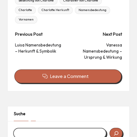
Bedeutung von Charlotte
Charakter von Charlotte
Charlotte
Charlotte Herkunft
Namensbedeutung
Vornamen
Post
Previous Post
Next Post
navigation
Luisa Namensbedeutung
Vanessa
– Herkunft & Symbolik
Namensbedeutung –
Ursprung & Wirkung
Leave a Comment
Suche