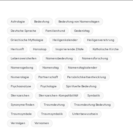
Astrologie
Bedeutung
Bedeutung von Namenstagen
Deutsche Sprache
Familienhund
Gedenktag
Griechische Mythologie
Heiligenkalender
Heiligenverehrung
Herkunft
Horoskop
Inspirierende Zitate
Katholische Kirche
Lebensweisheiten
Namensbedeutung
Namensforschung
Namensgebung
Namenstag
Namenstagkalender
Numerologie
Partnerschaft
Persönlichkeitsentwicklung
Psychoanalyse
Psychologie
Spirituelle Bedeutung
Sternzeichen
Sternzeichen-Kompatibilität
Symbolik
Synonyme finden
Traumdeutung
Traumdeutung Bedeutung
Traumsymbole
Traumsymbolik
Unterbewusstsein
Vermögen
Vornamen