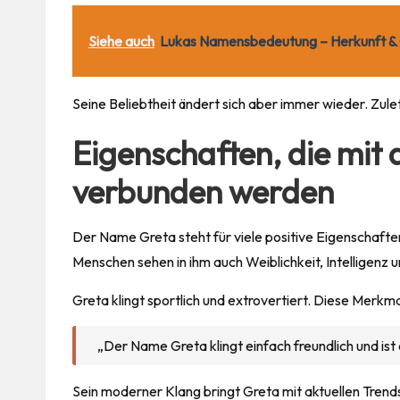
Siehe auch
Lukas Namensbedeutung – Herkunft &
Seine Beliebtheit ändert sich aber immer wieder. Zul
Eigenschaften, die mi
verbunden werden
Der Name Greta steht für viele positive
Eigenschafte
Menschen sehen in ihm auch Weiblichkeit, Intelligenz un
Greta klingt sportlich und extrovertiert. Diese Mer
„Der Name Greta klingt einfach freundlich und ist
Sein moderner Klang bringt Greta mit aktuellen Trends