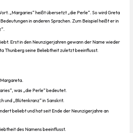
rt. „Margaries“ heißt übersetzt „die Perle“. So wird Greta
 Bedeutungen in anderen Sprachen. Zum Beispiel heißt er in
z“.
eliebt. Erst in den Neunzigerjahren gewann der Name wieder
ta Thunberg seine Beliebtheit zuletzt beeinflusst.
 Margareta.
ries“, was „die Perle“ bedeutet.
h und „Blütenkranz“ in Sanskrit.
ndert beliebt und hat seit Ende der Neunzigerjahre an
iebtheit des Namens beeinflusst.