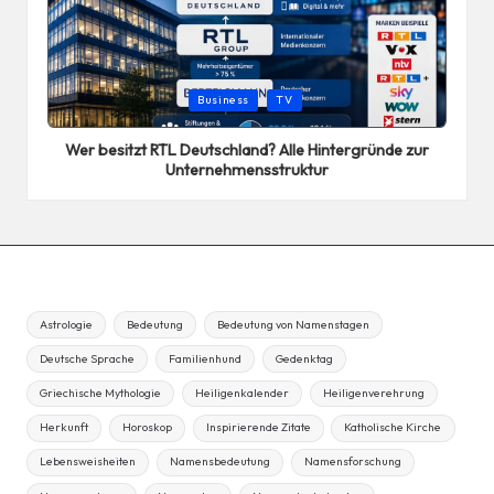
Posted
Business
TV
in
Wer besitzt RTL Deutschland? Alle Hintergründe zur
Unternehmensstruktur
Astrologie
Bedeutung
Bedeutung von Namenstagen
Deutsche Sprache
Familienhund
Gedenktag
Griechische Mythologie
Heiligenkalender
Heiligenverehrung
Herkunft
Horoskop
Inspirierende Zitate
Katholische Kirche
Lebensweisheiten
Namensbedeutung
Namensforschung