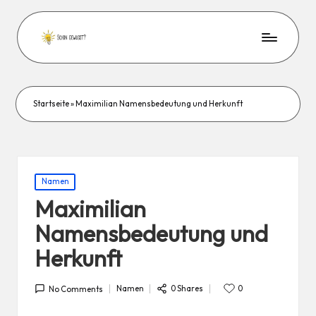
Startseite
»
Maximilian Namensbedeutung und Herkunft
Posted
Namen
in
Maximilian
Namensbedeutung und
Herkunft
0 Shares
Namen
0
No Comments
Posted
in