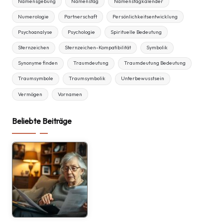
Namensgebung
Namenstag
Namenstagkalender
Numerologie
Partnerschaft
Persönlichkeitsentwicklung
Psychoanalyse
Psychologie
Spirituelle Bedeutung
Sternzeichen
Sternzeichen-Kompatibilität
Symbolik
Synonyme finden
Traumdeutung
Traumdeutung Bedeutung
Traumsymbole
Traumsymbolik
Unterbewusstsein
Vermögen
Vornamen
Beliebte Beiträge