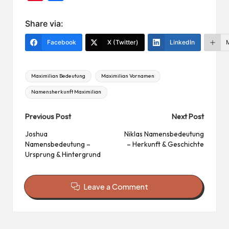
nt
ile
er
n
Share via:
es
Facebook
X (Twitter)
LinkedIn
t
Tags:
Maximilian Bedeutung
Maximilian Vornamen
Namensherkunft Maximilian
Post
Previous Post
Next Post
navigation
Joshua
Niklas Namensbedeutung
Namensbedeutung –
– Herkunft & Geschichte
Ursprung & Hintergrund
Leave a Comment