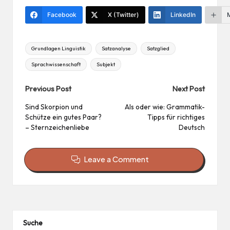
es
Facebook
X (Twitter)
LinkedIn
t
Tags:
Grundlagen Linguistik
Satzanalyse
Satzglied
Sprachwissenschaft
Subjekt
Post
Previous Post
Next Post
navigation
Sind Skorpion und
Als oder wie: Grammatik-
Schütze ein gutes Paar?
Tipps für richtiges
– Sternzeichenliebe
Deutsch
Leave a Comment
Suche