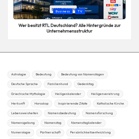
Posted
Business
TV
in
Wer besitzt RTL Deutschland? Alle Hintergründe zur
Unternehmensstruktur
Astrologie
Bedeutung
Bedeutung von Namenstagen
Deutsche Sprache
Familienhund
Gedenktag
Griechische Mythologie
Heiligenkalender
Heiligenverehrung
Herkunft
Horoskop
Inspirierende Zitate
Katholische Kirche
Lebensweisheiten
Namensbedeutung
Namensforschung
Namensgebung
Namenstag
Namenstagkalender
Numerologie
Partnerschaft
Persönlichkeitsentwicklung