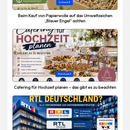
Posted
Umwelt
in
Beim Kauf von Papierwolle auf das Umweltzeichen
„Blauer Engel“ achten
Posted
Hochzeit
in
Catering für Hochzeit planen – das gibt es zu beachten