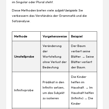
im Singular oder Plural steht.
Diese Methoden bieten viele
subjekt beispiele
. Sie
verbessern das Verständnis der Grammatik und die
Satzanalyse.
Methode
Vorgehensweise
Beispiel
Veränderung
Der Baum
der
verliert seine
Umstellprobe
Wortstellung
Blätter. → Seine
ohne Verlust der
Blätter verliert
Bedeutung
der Baum.
Die Kinder
Prädikat in den
helfen im
Infinitiv setzen,
Haushalt. → Im
Infinitivprobe
um das Subjekt
Haushalt helfen
zu isolieren
(Infinitiv) → Die
Kinder