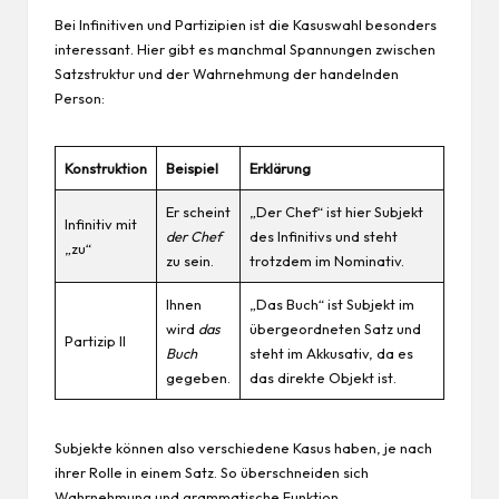
Bei Infinitiven und Partizipien ist die Kasuswahl besonders
interessant. Hier gibt es manchmal Spannungen zwischen
Satzstruktur und der Wahrnehmung der handelnden
Person:
Konstruktion
Beispiel
Erklärung
Er scheint
„Der Chef“ ist hier Subjekt
Infinitiv mit
der Chef
des Infinitivs und steht
„zu“
zu sein.
trotzdem im Nominativ.
Ihnen
„Das Buch“ ist Subjekt im
wird
das
übergeordneten Satz und
Partizip II
Buch
steht im Akkusativ, da es
gegeben.
das direkte Objekt ist.
Subjekte können also verschiedene Kasus haben, je nach
ihrer Rolle in einem Satz. So überschneiden sich
Wahrnehmung und grammatische Funktion.