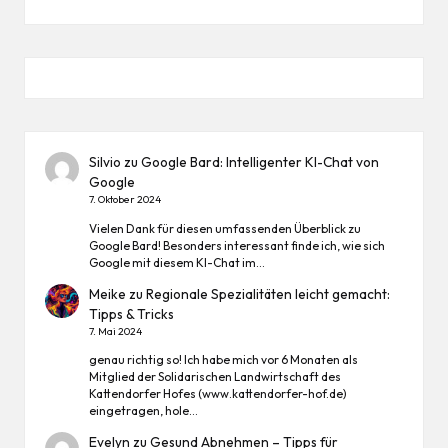
Silvio
zu
Google Bard: Intelligenter KI-Chat von
Google
7. Oktober 2024
Vielen Dank für diesen umfassenden Überblick zu
Google Bard! Besonders interessant finde ich, wie sich
Google mit diesem KI-Chat im…
Meike
zu
Regionale Spezialitäten leicht gemacht:
Tipps & Tricks
7. Mai 2024
genau richtig so! Ich habe mich vor 6 Monaten als
Mitglied der Solidarischen Landwirtschaft des
Kattendorfer Hofes (www.kattendorfer-hof.de)
eingetragen, hole…
Evelyn
zu
Gesund Abnehmen – Tipps für