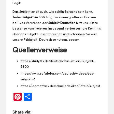
Logik.
Das Subjekt zeigt auch, wie schön Sprache sein kann.
Jedes
Subjekt im Satz
trägt zu einem größeren Ganzen
bei. Das Verstehen der
Subjekt Definition
hilft uns, Sätze
besser zu konstruieren. Insgesamt verbessert die Kenntnis
über das Subjekt unser Sprechen und Schreiben. So wird
unsere Fähigkeit, Deutsch zu nutzen, besser.
Quellenverweise
https://studyflix.de/deutsch/was-ist-ein-subjekt-
3800
https://www.sofatutor.com/deutsch/videos/das-
subjekt-2
https://learnattack.de/schuelerlexikon/latein/subjekt
Pi
Te
nt
ile
er
n
Share via: