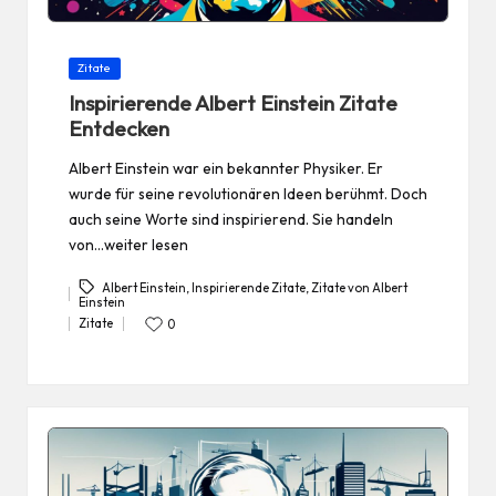
Posted
Zitate
in
Inspirierende Albert Einstein Zitate
Entdecken
Albert Einstein war ein bekannter Physiker. Er
wurde für seine revolutionären Ideen berühmt. Doch
auch seine Worte sind inspirierend. Sie handeln
von…weiter lesen
Albert Einstein
,
Inspirierende Zitate
,
Zitate von Albert
Einstein
Tags:
Zitate
0
Posted
in