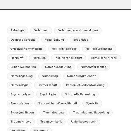
Astrologie
Bedeutung
Bedeutung von Namenstagen
Deutsche Sprache
Familienhund
Gedenktag
Griechische Mythologie
Heiligenkalender
Heiligenverehrung
Herkunft
Horoskop
Inspirierende Zitate
Katholische Kirche
Lebensweisheiten
Namensbedeutung
Namensforschung
Namensgebung
Namenstag
Namenstagkalender
Numerologie
Partnerschaft
Persönlichkeitsentwicklung
Psychoanalyse
Psychologie
Spirituelle Bedeutung
Sternzeichen
Sternzeichen-Kompatibilität
Symbolik
Synonyme finden
Traumdeutung
Traumdeutung Bedeutung
Traumsymbole
Traumsymbolik
Unterbewusstsein
Vermögen
Vornamen