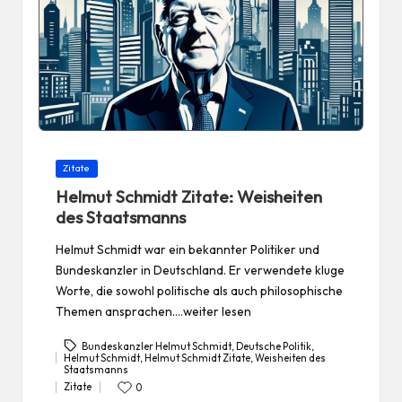
Posted
Zitate
in
Helmut Schmidt Zitate: Weisheiten
des Staatsmanns
Helmut Schmidt war ein bekannter Politiker und
Bundeskanzler in Deutschland. Er verwendete kluge
Worte, die sowohl politische als auch philosophische
Themen ansprachen.…weiter lesen
Bundeskanzler Helmut Schmidt
,
Deutsche Politik
,
Helmut Schmidt
,
Helmut Schmidt Zitate
,
Weisheiten des
Tags:
Staatsmanns
Zitate
0
Posted