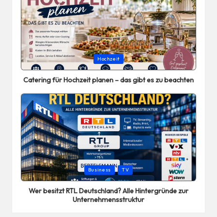
Posted
Hochzeit
in
Catering für Hochzeit planen – das gibt es zu beachten
Posted
Business
TV
in
Wer besitzt RTL Deutschland? Alle Hintergründe zur
Unternehmensstruktur