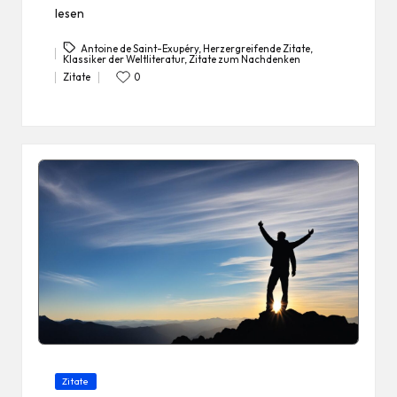
lesen
Antoine de Saint-Exupéry
,
Herzergreifende Zitate
,
Klassiker der Weltliteratur
,
Zitate zum Nachdenken
Tags:
Zitate
0
Posted
in
Posted
Zitate