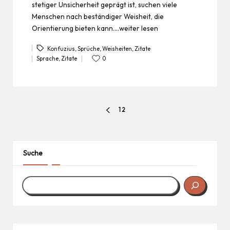
stetiger Unsicherheit geprägt ist, suchen viele
Menschen nach beständiger Weisheit, die
Orientierung bieten kann.…weiter lesen
Konfuzius
,
Sprüche
,
Weisheiten
,
Zitate
Tags:
Sprache
,
Zitate
0
Posted
in
Seitennummerierung
1
2
PREVIOUS
der
PAGE
Beiträge
Suche