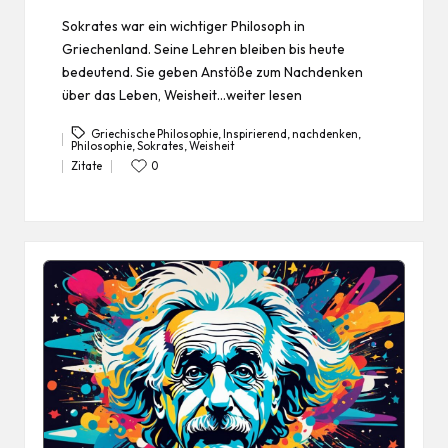
Sokrates war ein wichtiger Philosoph in
Griechenland. Seine Lehren bleiben bis heute
bedeutend. Sie geben Anstöße zum Nachdenken
über das Leben, Weisheit…weiter lesen
Griechische Philosophie
,
Inspirierend
,
nachdenken
,
Philosophie
,
Sokrates
,
Weisheit
Tags:
Zitate
0
Posted
in