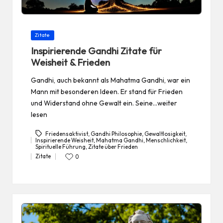
Posted
Zitate
in
Inspirierende Gandhi Zitate für
Weisheit & Frieden
Gandhi, auch bekannt als Mahatma Gandhi, war ein
Mann mit besonderen Ideen. Er stand für Frieden
und Widerstand ohne Gewalt ein. Seine…weiter
lesen
Friedensaktivist
,
Gandhi Philosophie
,
Gewaltlosigkeit
,
Inspirierende Weisheit
,
Mahatma Gandhi
,
Menschlichkeit
,
Tags:
Spirituelle Führung
,
Zitate über Frieden
Zitate
0
Posted
in