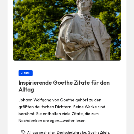
Posted
Zitate
in
Inspirierende Goethe Zitate für den
Alltag
Johann Wolfgang von Goethe gehört zu den
größten deutschen Dichtern. Seine Werke sind
berühmt. Sie enthalten viele Zitate, die zum
Nachdenken anregen.…weiter lesen
Alltagsweisheiten
,
Deutsche Literatur
,
Goethe Zitate
,