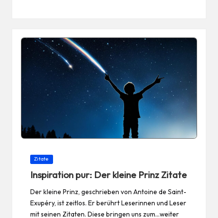
in
Posted
Zitate
in
Inspiration pur: Der kleine Prinz Zitate
Der kleine Prinz, geschrieben von Antoine de Saint-
Exupéry, ist zeitlos. Er berührt Leserinnen und Leser
mit seinen Zitaten. Diese bringen uns zum…weiter