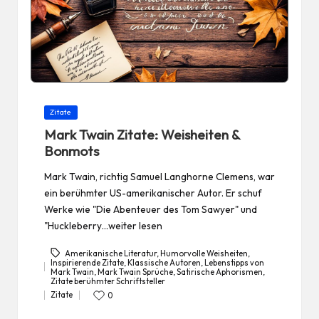
Posted
Zitate
in
Mark Twain Zitate: Weisheiten &
Bonmots
Mark Twain, richtig Samuel Langhorne Clemens, war
ein berühmter US-amerikanischer Autor. Er schuf
Werke wie "Die Abenteuer des Tom Sawyer" und
"Huckleberry…weiter lesen
Amerikanische Literatur
,
Humorvolle Weisheiten
,
Inspirierende Zitate
,
Klassische Autoren
,
Lebenstipps von
Mark Twain
,
Mark Twain Sprüche
,
Satirische Aphorismen
,
Tags:
Zitate berühmter Schriftsteller
Zitate
0
Posted
in