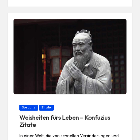
Posted
Sprache
Zitate
in
Weisheiten fürs Leben – Konfuzius
Zitate
In einer Welt, die von schnellen Veränderungen und