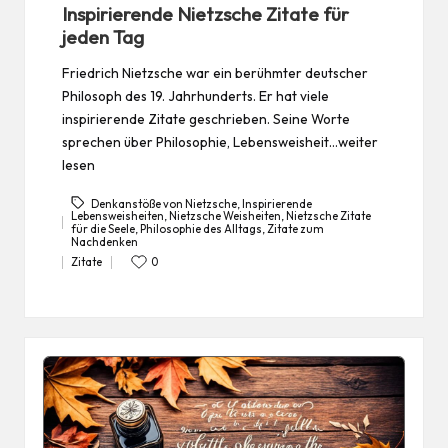
in
Inspirierende Nietzsche Zitate für
jeden Tag
Friedrich Nietzsche war ein berühmter deutscher
Philosoph des 19. Jahrhunderts. Er hat viele
inspirierende Zitate geschrieben. Seine Worte
sprechen über Philosophie, Lebensweisheit…weiter
lesen
Denkanstöße von Nietzsche
,
Inspirierende
Lebensweisheiten
,
Nietzsche Weisheiten
,
Nietzsche Zitate
für die Seele
,
Philosophie des Alltags
,
Zitate zum
Tags:
Nachdenken
Zitate
0
Posted
in