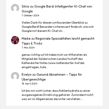
Silvio
zu
Google Bard: Intelligenter KI-Chat von
Google
7. Oktober 2024
Vielen Dank für diesen umfassenden Überblick zu
Google Bard! Besonders interessant finde ich, wie sich
Google mit diesem KI-Chat im…
Meike
zu
Regionale Spezialitäten leicht gemacht:
Tipps & Tricks
7. Mai 2024
genau richtig so! Ich habe mich vor 6 Monaten als
Mitglied der Solidarischen Landwirtschaft des
Kattendorfer Hofes (www.kattendorfer-hof.de)
eingetragen, hole…
Evelyn
zu
Gesund Abnehmen – Tipps für
Übergewichtige
18. April 2024
Ich bin mir nicht sicher, dass Kohlenhydrate zu einer
ausgewogenen Ernährung gehören. Zumindest nicht,
was wir im Allgemeinen darunter verstehen:…