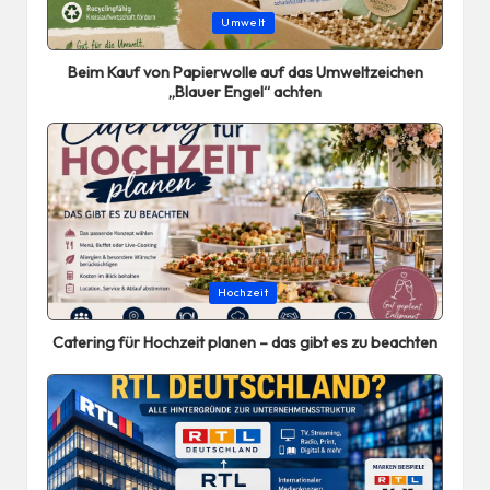
Posted
Umwelt
in
Beim Kauf von Papierwolle auf das Umweltzeichen
„Blauer Engel“ achten
Posted
Hochzeit
in
Catering für Hochzeit planen – das gibt es zu beachten