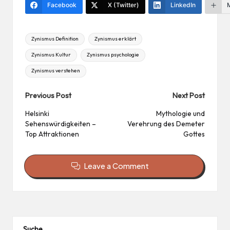
es
Facebook
X (Twitter)
LinkedIn
t
Tags:
Zynismus Definition
Zynismus erklärt
Zynismus Kultur
Zynismus psychologie
Zynismus verstehen
Post
Previous Post
Next Post
navigation
Helsinki
Mythologie und
Sehenswürdigkeiten –
Verehrung des Demeter
Top Attraktionen
Gottes
Leave a Comment
Suche