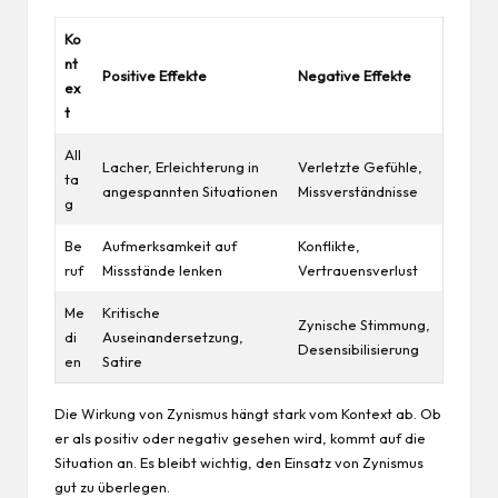
Ko
nt
Positive Effekte
Negative Effekte
ex
t
All
Lacher, Erleichterung in
Verletzte Gefühle,
ta
angespannten Situationen
Missverständnisse
g
Be
Aufmerksamkeit auf
Konflikte,
ruf
Missstände lenken
Vertrauensverlust
Me
Kritische
Zynische Stimmung,
di
Auseinandersetzung,
Desensibilisierung
en
Satire
Die Wirkung von Zynismus hängt stark vom Kontext ab. Ob
er als positiv oder negativ gesehen wird, kommt auf die
Situation an. Es bleibt wichtig, den Einsatz von Zynismus
gut zu überlegen.