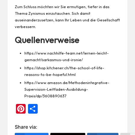
Zum Schluss möchten wir Sie ermutigen, tiefer in das
Thema Zynismus einzutauchen. Sich damit
auseinanderzusetzen, kann Ihr Leben und die Gesellschaft
verbessern.
Quellenverweise
https://www.nachhilfe-team.net/lernen-leicht-
gemacht/sarkasmus-und-ironie/
https://shop.kitchener.ch/the-school-of-life-
reasons-to-be-hopeful.html
https://www.amazon.de/Methodenintegrative-
Supervision-Leitfaden-Ausbildung-
Praxis/dp/3608890637
Pi
Te
nt
ile
er
n
Share via: