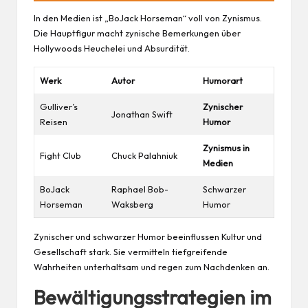
In den Medien ist „BoJack Horseman“ voll von Zynismus.
Die Hauptfigur macht zynische Bemerkungen über
Hollywoods Heuchelei und Absurdität.
Werk
Autor
Humorart
Gulliver’s
Zynischer
Jonathan Swift
Reisen
Humor
Zynismus in
Fight Club
Chuck Palahniuk
Medien
BoJack
Raphael Bob-
Schwarzer
Horseman
Waksberg
Humor
Zynischer und schwarzer Humor beeinflussen Kultur und
Gesellschaft stark. Sie vermitteln tiefgreifende
Wahrheiten unterhaltsam und regen zum Nachdenken an.
Bewältigungsstrategien im