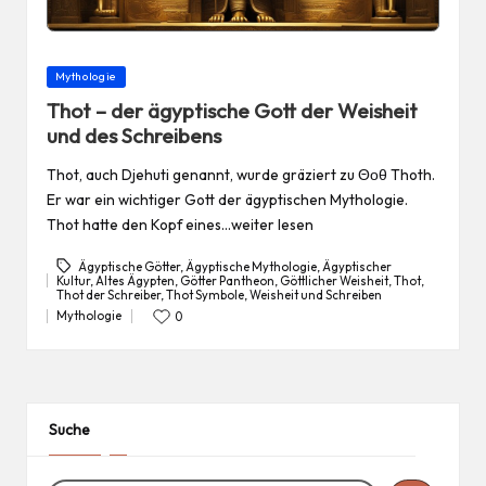
Posted
Mythologie
in
Thot – der ägyptische Gott der Weisheit
und des Schreibens
Thot, auch Djehuti genannt, wurde gräziert zu Θοθ Thoth.
Er war ein wichtiger Gott der ägyptischen Mythologie.
Thot hatte den Kopf eines…weiter lesen
Ägyptische Götter
,
Ägyptische Mythologie
,
Ägyptischer
Kultur
,
Altes Ägypten
,
Götter Pantheon
,
Göttlicher Weisheit
,
Thot
,
Tags:
Thot der Schreiber
,
Thot Symbole
,
Weisheit und Schreiben
Mythologie
0
Posted
in
Suche