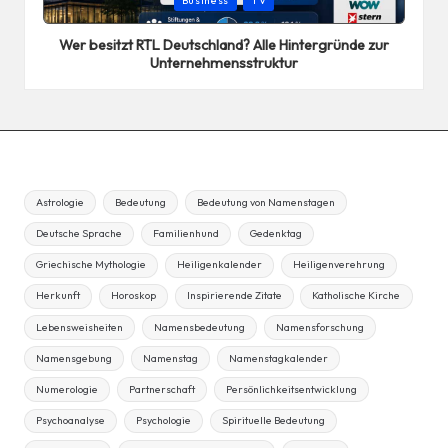
Business
TV
in
Wer besitzt RTL Deutschland? Alle Hintergründe zur
Unternehmensstruktur
Astrologie
Bedeutung
Bedeutung von Namenstagen
Deutsche Sprache
Familienhund
Gedenktag
Griechische Mythologie
Heiligenkalender
Heiligenverehrung
Herkunft
Horoskop
Inspirierende Zitate
Katholische Kirche
Lebensweisheiten
Namensbedeutung
Namensforschung
Namensgebung
Namenstag
Namenstagkalender
Numerologie
Partnerschaft
Persönlichkeitsentwicklung
Psychoanalyse
Psychologie
Spirituelle Bedeutung