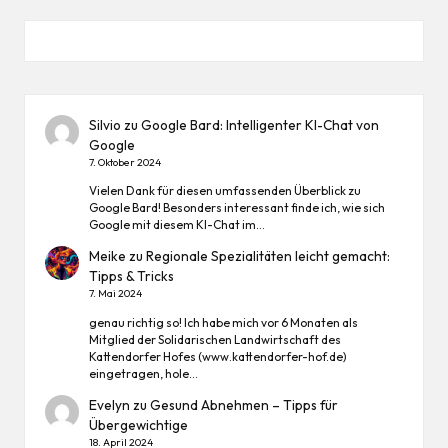
Silvio
zu
Google Bard: Intelligenter KI-Chat von
Google
7. Oktober 2024
Vielen Dank für diesen umfassenden Überblick zu
Google Bard! Besonders interessant finde ich, wie sich
Google mit diesem KI-Chat im…
Meike
zu
Regionale Spezialitäten leicht gemacht:
Tipps & Tricks
7. Mai 2024
genau richtig so! Ich habe mich vor 6 Monaten als
Mitglied der Solidarischen Landwirtschaft des
Kattendorfer Hofes (www.kattendorfer-hof.de)
eingetragen, hole…
Evelyn
zu
Gesund Abnehmen – Tipps für
Übergewichtige
18. April 2024