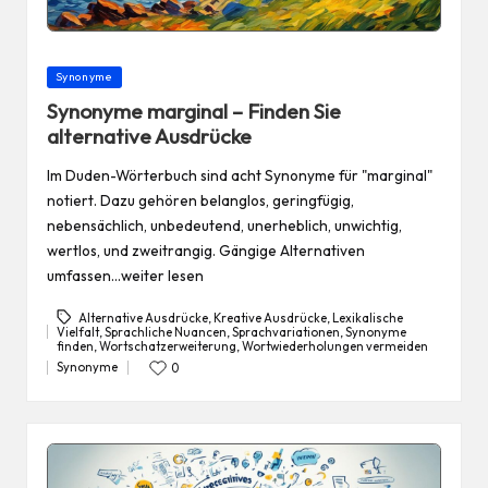
Posted
Synonyme
in
Synonyme marginal – Finden Sie
alternative Ausdrücke
Im Duden-Wörterbuch sind acht Synonyme für "marginal"
notiert. Dazu gehören belanglos, geringfügig,
nebensächlich, unbedeutend, unerheblich, unwichtig,
wertlos, und zweitrangig. Gängige Alternativen
umfassen…weiter lesen
Alternative Ausdrücke
,
Kreative Ausdrücke
,
Lexikalische
Vielfalt
,
Sprachliche Nuancen
,
Sprachvariationen
,
Synonyme
Tags:
finden
,
Wortschatzerweiterung
,
Wortwiederholungen vermeiden
Synonyme
0
Posted
in