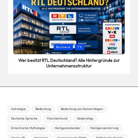
Posted
Business
TV
in
Wer besitzt RTL Deutschland? Alle Hintergründe zur
Unternehmensstruktur
Astrologie
Bedeutung
Bedeutung von Namenstagen
Deutsche Sprache
Familienhund
Gedenktag
Griechische Mythologie
Heiligenkalender
Heiligenverehrung
Herkunft
Horoskop
Inspirierende Zitate
Katholische Kirche