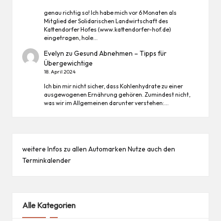
genau richtig so! Ich habe mich vor 6 Monaten als
Mitglied der Solidarischen Landwirtschaft des
Kattendorfer Hofes (www.kattendorfer-hof.de)
eingetragen, hole…
Evelyn
zu
Gesund Abnehmen – Tipps für
Übergewichtige
18. April 2024
Ich bin mir nicht sicher, dass Kohlenhydrate zu einer
ausgewogenen Ernährung gehören. Zumindest nicht,
was wir im Allgemeinen darunter verstehen:…
weitere Infos zu allen
Automarken
Nutze auch den
Terminkalender
Alle Kategorien