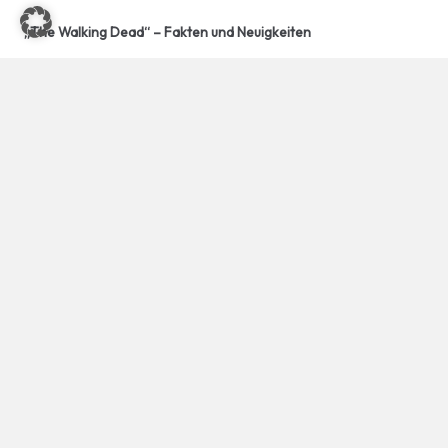
„The Walking Dead“ – Fakten und Neuigkeiten
„How I Met Your Mother“ – Ultimativer Guide
10 Ausgefallene Raclette Ideen für Genießer
10:10 Bedeutung – Entdecken Sie die Symbolik
Unsere Webseite finanziert sich durch platzierte
Werbeanzeigen und sogenannten Affiliate Links (Produktlinks).
Diese sind mit einem * oder einem Hinweis auf Amazon verlinkt.
Durch das Anklicken der Produktlinks bzw. Werbeanzeigen
verdienen wir einen kleinen Betrag, der uns hilft, diese Seite
weiter zu verbessern.