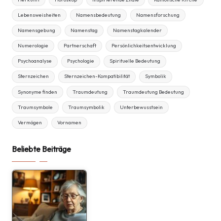
Lebensweisheiten
Namensbedeutung
Namensforschung
Namensgebung
Namenstag
Namenstagkalender
Numerologie
Partnerschaft
Persönlichkeitsentwicklung
Psychoanalyse
Psychologie
Spirituelle Bedeutung
Sternzeichen
Sternzeichen-Kompatibilität
Symbolik
Synonyme finden
Traumdeutung
Traumdeutung Bedeutung
Traumsymbole
Traumsymbolik
Unterbewusstsein
Vermögen
Vornamen
Beliebte Beiträge