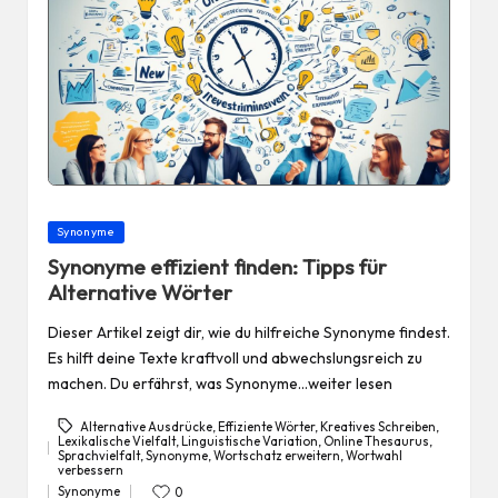
Posted
Synonyme
in
Synonyme effizient finden: Tipps für
Alternative Wörter
Dieser Artikel zeigt dir, wie du hilfreiche Synonyme findest.
Es hilft deine Texte kraftvoll und abwechslungsreich zu
machen. Du erfährst, was Synonyme…weiter lesen
Alternative Ausdrücke
,
Effiziente Wörter
,
Kreatives Schreiben
,
Lexikalische Vielfalt
,
Linguistische Variation
,
Online Thesaurus
,
Sprachvielfalt
,
Synonyme
,
Wortschatz erweitern
,
Wortwahl
Tags:
verbessern
Synonyme
0
Posted