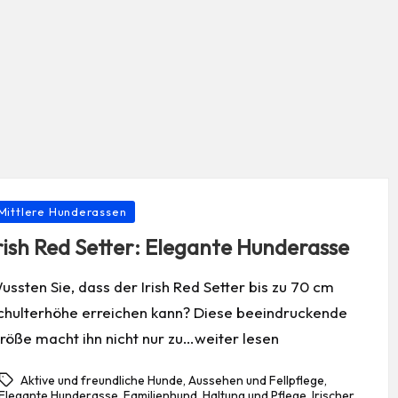
osted
Mittlere Hunderassen
rish Red Setter: Elegante Hunderasse
ussten Sie, dass der Irish Red Setter bis zu 70 cm
chulterhöhe erreichen kann? Diese beeindruckende
röße macht ihn nicht nur zu…weiter lesen
Aktive und freundliche Hunde
,
Aussehen und Fellpflege
,
Elegante Hunderasse
,
Familienhund
,
Haltung und Pflege
,
Irischer