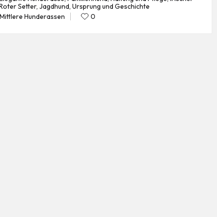
gs:
Roter Setter
,
Jagdhund
,
Ursprung und Geschichte
Mittlere Hunderassen
0
Posted
in