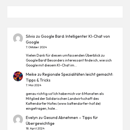
Silvio
zu
Google Bard: Intelligenter KI-Chat von
Google
7. Oktober 2024
Vielen Dank für diesen umfassenden Überblick zu
Google Bard! Besonders interessant finde ich, wie sich
Google mit diesem KI-Chat im…
Meike
zu
Regionale Spezialitäten leicht gemacht:
Tipps & Tricks
7. Mai 2024
genau richtig so! Ich habe mich vor 6 Monaten als
Mitglied der Solidarischen Landwirtschaft des
Kattendorfer Hofes (www.kattendorfer-hof.de)
eingetragen, hole…
Evelyn
zu
Gesund Abnehmen – Tipps für
Übergewichtige
18. April 2024