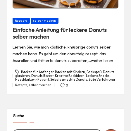
Posted
Rezepte
selber machen
in
Einfache Anleitung für leckere Donuts
selber machen
Lernen Sie, wie man köstliche, knusprige donuts selber
machen kann. Es geht um den donutteig rezept, das
Ausrollen und frittierte donuts zubereiten,…weiter lesen
Backen für Anfänger
,
Backen mit Kindern
,
Backspaß
,
Donuts
glasieren
,
Donuts Rezept
,
Kreative Backideen
,
Leckere Snacks
,
Tags:
Naschkatzen-Favorit
,
Selbstgemachte Donuts
,
Süße Verführung
Rezepte
,
selber machen
0
Posted
in
Suche