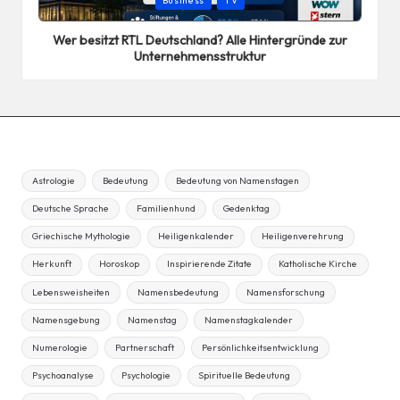
Business
TV
in
Wer besitzt RTL Deutschland? Alle Hintergründe zur
Unternehmensstruktur
Astrologie
Bedeutung
Bedeutung von Namenstagen
Deutsche Sprache
Familienhund
Gedenktag
Griechische Mythologie
Heiligenkalender
Heiligenverehrung
Herkunft
Horoskop
Inspirierende Zitate
Katholische Kirche
Lebensweisheiten
Namensbedeutung
Namensforschung
Namensgebung
Namenstag
Namenstagkalender
Numerologie
Partnerschaft
Persönlichkeitsentwicklung
Psychoanalyse
Psychologie
Spirituelle Bedeutung