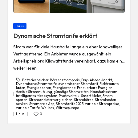
Posted
Haus
in
Dynamische Stromtarife erklärt
Strom war für viele Haushalte lange ein eher langweiliges
Vertragsthema. Ein Anbieter wurde ausgewählt, ein
Arbeitspreis pro Kilowattstunde vereinbart, dazu kam ein…
weiter lesen
Batteriespeicher
,
Börsenstrompreis
,
Day-Ahead-Markt
,
Dynamische Stromtarife
,
dynamischer Stromtarif
,
Elektroauto
laden
,
Energie sparen
,
Energiewende
,
Erneuerbare Energien
,
flexible Stromnutzung
,
günstige Stromzeiten
,
Haushaltsstrom
,
intelligentes Messsystem
,
Photovoltaik
,
Smart Meter
,
Strom
Tags:
sparen
,
Stromanbieter vergleichen
,
Strombörse
,
Stromkosten
senken
,
Strompreis App
,
Stromtarife 2025
,
variable Strompreise
,
variable Tarife
,
Wallbox
,
Wärmepumpe
Haus
0
Posted
in