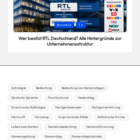
Posted
Business
TV
in
Wer besitzt RTL Deutschland? Alle Hintergründe zur
Unternehmensstruktur
Astrologie
Bedeutung
Bedeutung von Namenstagen
Deutsche Sprache
Familienhund
Gedenktag
Griechische Mythologie
Heiligenkalender
Heiligenverehrung
Herkunft
Horoskop
Inspirierende Zitate
Katholische Kirche
Lebensweisheiten
Namensbedeutung
Namensforschung
Namensgebung
Namenstag
Namenstagkalender