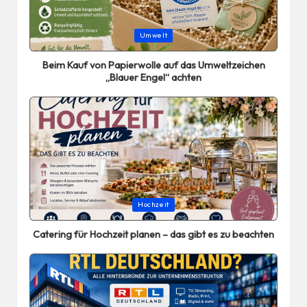
Posted
Umwelt
in
Beim Kauf von Papierwolle auf das Umweltzeichen
„Blauer Engel“ achten
Posted
Hochzeit
in
Catering für Hochzeit planen – das gibt es zu beachten