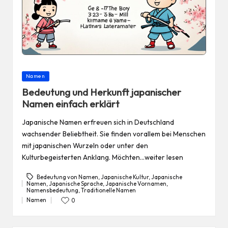
Posted
Namen
in
Bedeutung und Herkunft japanischer
Namen einfach erklärt
Japanische Namen erfreuen sich in Deutschland
wachsender Beliebtheit. Sie finden vorallem bei Menschen
mit japanischen Wurzeln oder unter den
Kulturbegeisterten Anklang. Möchten…weiter lesen
Bedeutung von Namen
,
Japanische Kultur
,
Japanische
Namen
,
Japanische Sprache
,
Japanische Vornamen
,
Tags:
Namensbedeutung
,
Traditionelle Namen
Namen
0
Posted
in