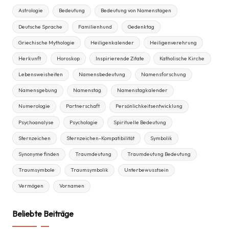
Astrologie
Bedeutung
Bedeutung von Namenstagen
Deutsche Sprache
Familienhund
Gedenktag
Griechische Mythologie
Heiligenkalender
Heiligenverehrung
Herkunft
Horoskop
Inspirierende Zitate
Katholische Kirche
Lebensweisheiten
Namensbedeutung
Namensforschung
Namensgebung
Namenstag
Namenstagkalender
Numerologie
Partnerschaft
Persönlichkeitsentwicklung
Psychoanalyse
Psychologie
Spirituelle Bedeutung
Sternzeichen
Sternzeichen-Kompatibilität
Symbolik
Synonyme finden
Traumdeutung
Traumdeutung Bedeutung
Traumsymbole
Traumsymbolik
Unterbewusstsein
Vermögen
Vornamen
Beliebte Beiträge