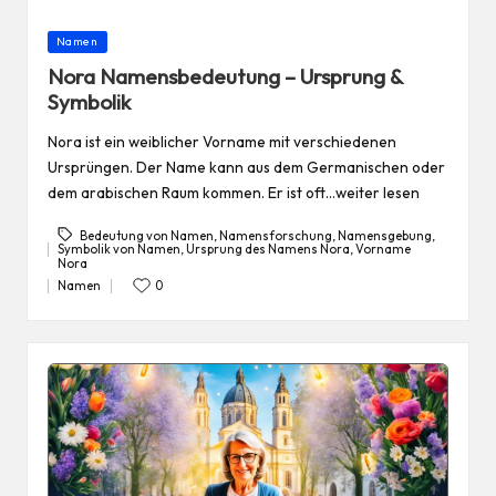
Posted
Namen
in
Nora Namensbedeutung – Ursprung &
Symbolik
Nora ist ein weiblicher Vorname mit verschiedenen
Ursprüngen. Der Name kann aus dem Germanischen oder
dem arabischen Raum kommen. Er ist oft…weiter lesen
Bedeutung von Namen
,
Namensforschung
,
Namensgebung
,
Symbolik von Namen
,
Ursprung des Namens Nora
,
Vorname
Tags:
Nora
Namen
0
Posted
in