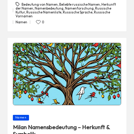
Bedeutung von Namen
,
Beliebte russische Namen
,
Herkunft
der Namen
,
Namenbedeutung
,
Namenforschung
,
Russische
Kultur
,
Russische Namenliste
,
Russische Sprache
,
Russische
Tags:
Vornamen
Namen
0
Posted
in
Posted
Namen
in
Milan Namensbedeutung – Herkunft &
Symbolik