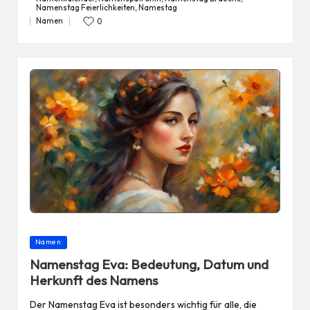
Tags:
Namenstag Feierlichkeiten
,
Namestag
Namen
0
Posted
in
Posted
Namen
in
Namenstag Eva: Bedeutung, Datum und
Herkunft des Namens
Der Namenstag Eva ist besonders wichtig für alle, die