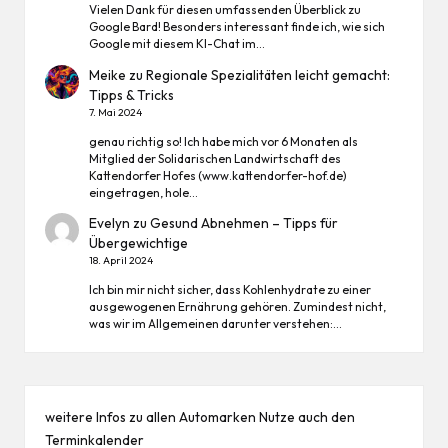
Vielen Dank für diesen umfassenden Überblick zu
Google Bard! Besonders interessant finde ich, wie sich
Google mit diesem KI-Chat im…
Meike
zu
Regionale Spezialitäten leicht gemacht:
Tipps & Tricks
7. Mai 2024
genau richtig so! Ich habe mich vor 6 Monaten als
Mitglied der Solidarischen Landwirtschaft des
Kattendorfer Hofes (www.kattendorfer-hof.de)
eingetragen, hole…
Evelyn
zu
Gesund Abnehmen – Tipps für
Übergewichtige
18. April 2024
Ich bin mir nicht sicher, dass Kohlenhydrate zu einer
ausgewogenen Ernährung gehören. Zumindest nicht,
was wir im Allgemeinen darunter verstehen:…
weitere Infos zu allen
Automarken
Nutze auch den
Terminkalender