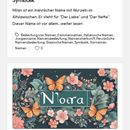
Milan ist ein männlicher Name mit Wurzeln im
Altslawischen. Er steht für "Der Liebe" und "Der Nette".
Dieser Name ist vor allem…weiter lesen
Bedeutung von Namen
,
Familiennamen
,
Italienische Namen
,
Jungenname
,
Namensbedeutung
,
Namensherkunft
,
Persönliche
Tags:
Namensbedeutung
,
Slawische Namen
,
Symbolik
,
Vornamen
Namen
0
Posted
in