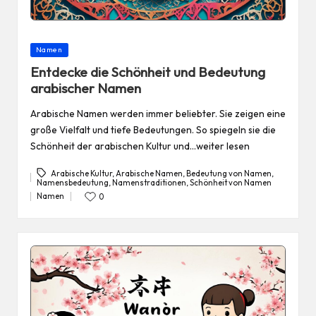
Posted
Namen
in
Entdecke die Schönheit und Bedeutung
arabischer Namen
Arabische Namen werden immer beliebter. Sie zeigen eine
große Vielfalt und tiefe Bedeutungen. So spiegeln sie die
Schönheit der arabischen Kultur und…weiter lesen
Arabische Kultur
,
Arabische Namen
,
Bedeutung von Namen
,
Namensbedeutung
,
Namenstraditionen
,
Schönheit von Namen
Tags:
Namen
0
Posted
in