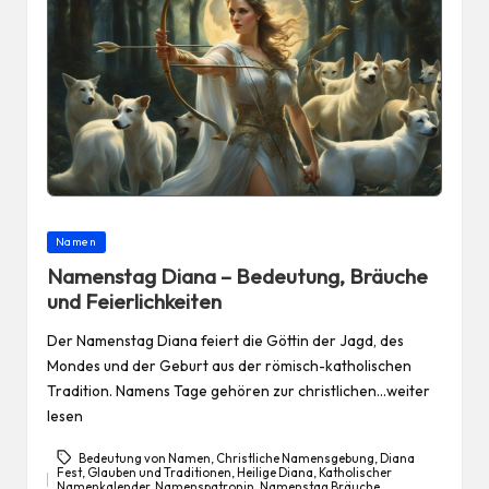
Posted
Namen
in
Namenstag Diana – Bedeutung, Bräuche
und Feierlichkeiten
Der Namenstag Diana feiert die Göttin der Jagd, des
Mondes und der Geburt aus der römisch-katholischen
Tradition. Namens Tage gehören zur christlichen…weiter
lesen
Bedeutung von Namen
,
Christliche Namensgebung
,
Diana
Fest
,
Glauben und Traditionen
,
Heilige Diana
,
Katholischer
Namenkalender
,
Namenspatronin
,
Namenstag Bräuche
,