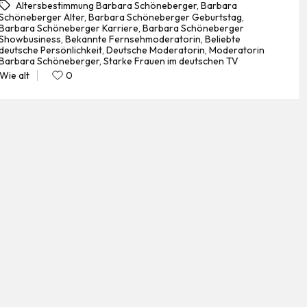
Altersbestimmung Barbara Schöneberger
,
Barbara
Schöneberger Alter
,
Barbara Schöneberger Geburtstag
,
Barbara Schöneberger Karriere
,
Barbara Schöneberger
Showbusiness
,
Bekannte Fernsehmoderatorin
,
Beliebte
gs:
deutsche Persönlichkeit
,
Deutsche Moderatorin
,
Moderatorin
Barbara Schöneberger
,
Starke Frauen im deutschen TV
Wie alt
0
Posted
in