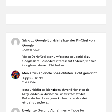
Silvio
zu
Google Bard: Intelligenter KI-Chat von
Google
7. Oktober 2024
Vielen Dank für diesen umfassenden Überblick zu
Google Bard! Besonders interessant finde ich, wie sich
Google mit diesem KI-Chat im…
Meike
zu
Regionale Spezialitäten leicht gemacht:
Tipps & Tricks
7. Mai 2024
genau richtig so! Ich habe mich vor 6 Monaten als
Mitglied der Solidarischen Landwirtschaft des
Kattendorfer Hofes (www.kattendorfer-hof.de)
eingetragen, hole…
Evelyn
zu
Gesund Abnehmen – Tipps für