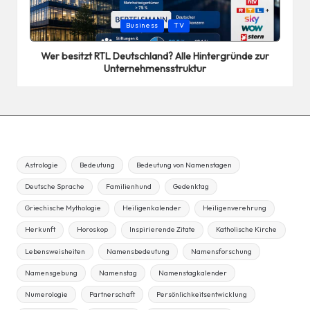
Posted
Business
TV
in
Wer besitzt RTL Deutschland? Alle Hintergründe zur
Unternehmensstruktur
Astrologie
Bedeutung
Bedeutung von Namenstagen
Deutsche Sprache
Familienhund
Gedenktag
Griechische Mythologie
Heiligenkalender
Heiligenverehrung
Herkunft
Horoskop
Inspirierende Zitate
Katholische Kirche
Lebensweisheiten
Namensbedeutung
Namensforschung
Namensgebung
Namenstag
Namenstagkalender
Numerologie
Partnerschaft
Persönlichkeitsentwicklung