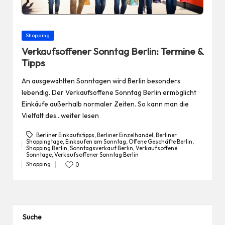
Posted
Shopping
in
Verkaufsoffener Sonntag Berlin: Termine &
Tipps
An ausgewählten Sonntagen wird Berlin besonders
lebendig. Der Verkaufsoffene Sonntag Berlin ermöglicht
Einkäufe außerhalb normaler Zeiten. So kann man die
Vielfalt des…weiter lesen
Berliner Einkaufstipps
,
Berliner Einzelhandel
,
Berliner
Shoppingtage
,
Einkaufen am Sonntag
,
Offene Geschäfte Berlin
,
Shopping Berlin
,
Sonntagsverkauf Berlin
,
Verkaufsoffene
Tags:
Sonntage
,
Verkaufsoffener Sonntag Berlin
Shopping
0
Posted
in
Suche