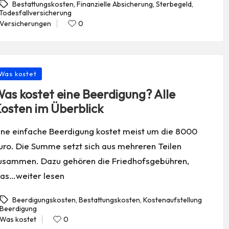
Bestattungskosten
,
Finanzielle Absicherung
,
Sterbegeld
,
Todesfallversicherung
gs:
Versicherungen
0
Posted
in
osted
Was kostet
as kostet eine Beerdigung? Alle
osten im Überblick
ine einfache Beerdigung kostet meist um die 8000
uro. Die Summe setzt sich aus mehreren Teilen
usammen. Dazu gehören die Friedhofsgebühren,
as…weiter lesen
Beerdigungskosten
,
Bestattungskosten
,
Kostenaufstellung
Beerdigung
gs:
Was kostet
0
Posted