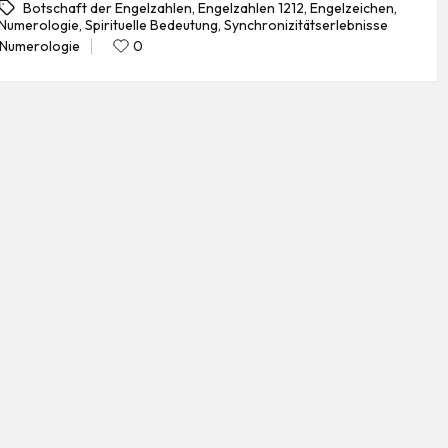
Botschaft der Engelzahlen
,
Engelzahlen 1212
,
Engelzeichen
,
Numerologie
,
Spirituelle Bedeutung
,
Synchronizitätserlebnisse
gs:
Numerologie
0
Posted
in