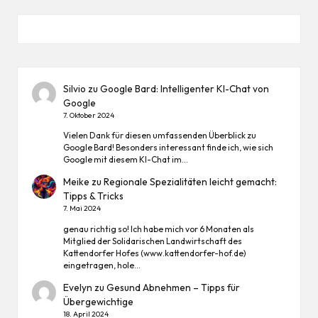
Silvio
zu
Google Bard: Intelligenter KI-Chat von
Google
7. Oktober 2024
Vielen Dank für diesen umfassenden Überblick zu
Google Bard! Besonders interessant finde ich, wie sich
Google mit diesem KI-Chat im…
Meike
zu
Regionale Spezialitäten leicht gemacht:
Tipps & Tricks
7. Mai 2024
genau richtig so! Ich habe mich vor 6 Monaten als
Mitglied der Solidarischen Landwirtschaft des
Kattendorfer Hofes (www.kattendorfer-hof.de)
eingetragen, hole…
Evelyn
zu
Gesund Abnehmen – Tipps für
Übergewichtige
18. April 2024