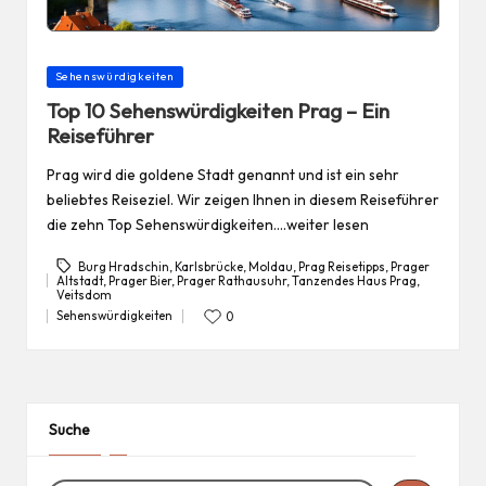
Posted
Sehenswürdigkeiten
in
Top 10 Sehenswürdigkeiten Prag – Ein
Reiseführer
Prag wird die goldene Stadt genannt und ist ein sehr
beliebtes Reiseziel. Wir zeigen Ihnen in diesem Reiseführer
die zehn Top Sehenswürdigkeiten.…weiter lesen
Burg Hradschin
,
Karlsbrücke
,
Moldau
,
Prag Reisetipps
,
Prager
Altstadt
,
Prager Bier
,
Prager Rathausuhr
,
Tanzendes Haus Prag
,
Tags:
Veitsdom
Sehenswürdigkeiten
0
Posted
in
Suche