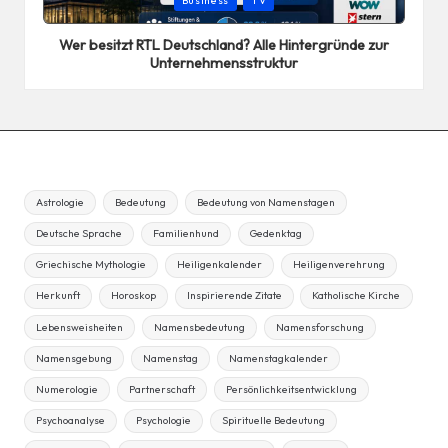
Business
TV
in
Wer besitzt RTL Deutschland? Alle Hintergründe zur
Unternehmensstruktur
Astrologie
Bedeutung
Bedeutung von Namenstagen
Deutsche Sprache
Familienhund
Gedenktag
Griechische Mythologie
Heiligenkalender
Heiligenverehrung
Herkunft
Horoskop
Inspirierende Zitate
Katholische Kirche
Lebensweisheiten
Namensbedeutung
Namensforschung
Namensgebung
Namenstag
Namenstagkalender
Numerologie
Partnerschaft
Persönlichkeitsentwicklung
Psychoanalyse
Psychologie
Spirituelle Bedeutung