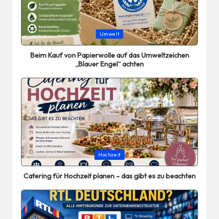
Posted
Umwelt
in
Beim Kauf von Papierwolle auf das Umweltzeichen
„Blauer Engel“ achten
Posted
Hochzeit
in
Catering für Hochzeit planen – das gibt es zu beachten