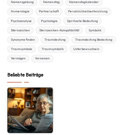
Namensgebung
Namenstag
Namenstagkalender
Numerologie
Partnerschaft
Persönlichkeitsentwicklung
Psychoanalyse
Psychologie
Spirituelle Bedeutung
Sternzeichen
Sternzeichen-Kompatibilität
Symbolik
Synonyme finden
Traumdeutung
Traumdeutung Bedeutung
Traumsymbole
Traumsymbolik
Unterbewusstsein
Vermögen
Vornamen
Beliebte Beiträge