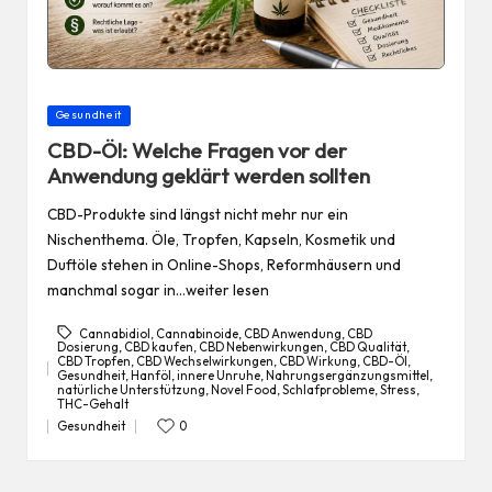
Posted
Gesundheit
in
CBD-Öl: Welche Fragen vor der
Anwendung geklärt werden sollten
CBD-Produkte sind längst nicht mehr nur ein
Nischenthema. Öle, Tropfen, Kapseln, Kosmetik und
Duftöle stehen in Online-Shops, Reformhäusern und
manchmal sogar in…weiter lesen
Cannabidiol
,
Cannabinoide
,
CBD Anwendung
,
CBD
Dosierung
,
CBD kaufen
,
CBD Nebenwirkungen
,
CBD Qualität
,
CBD Tropfen
,
CBD Wechselwirkungen
,
CBD Wirkung
,
CBD-Öl
,
Gesundheit
,
Hanföl
,
innere Unruhe
,
Nahrungsergänzungsmittel
,
Tags:
natürliche Unterstützung
,
Novel Food
,
Schlafprobleme
,
Stress
,
THC-Gehalt
Gesundheit
0
Posted
in