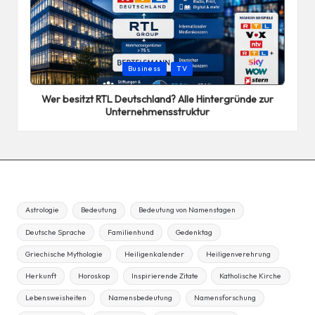
Posted
Business
TV
in
Wer besitzt RTL Deutschland? Alle Hintergründe zur
Unternehmensstruktur
Astrologie
Bedeutung
Bedeutung von Namenstagen
Deutsche Sprache
Familienhund
Gedenktag
Griechische Mythologie
Heiligenkalender
Heiligenverehrung
Herkunft
Horoskop
Inspirierende Zitate
Katholische Kirche
Lebensweisheiten
Namensbedeutung
Namensforschung