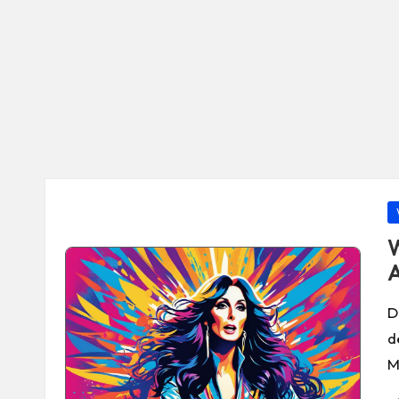
P
in
W
A
D
d
M