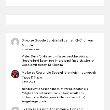
Silvio
zu
Google Bard: Intelligenter KI-Chat von
Google
7. Oktober 2024
Vielen Dank für diesen umfassenden Überblick zu
Google Bard! Besonders interessant finde ich, wie sich
Google mit diesem KI-Chat im…
Meike
zu
Regionale Spezialitäten leicht gemacht:
Tipps & Tricks
7. Mai 2024
genau richtig so! Ich habe mich vor 6 Monaten als
Mitglied der Solidarischen Landwirtschaft des
Kattendorfer Hofes (www.kattendorfer-hof.de)
eingetragen, hole…
Evelyn
zu
Gesund Abnehmen – Tipps für