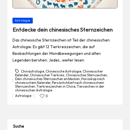
Posted
Astrologie
in
Entdecke dein chinesisches Sternzeichen
Das chinesische Sternzeichen ist Teil der chinesischen
Astrologie. Es gibt 12 Tierkreiszeichen, die auf
Beobachtungen der Mondbewegungen und alten
Legenden beruhen. Jedes…weiter lesen
Chinastrologie
,
Chinesische Astrologie
,
Chinesischer
Kalender
,
Chinesischer Tierkreis
,
Chinesisches Sternzeichen
,
Dein chinesisches Sternzeichen entdecken
,
Horoskop nach
chinesischem Kalender
,
Persönlichkeit nach chinesischem
Tags:
Sternzeichen
,
Tierkreiszeichen in China
,
Tierzeichen in der
chinesischen Astrologie
Astrologie
0
Posted
in
Suche