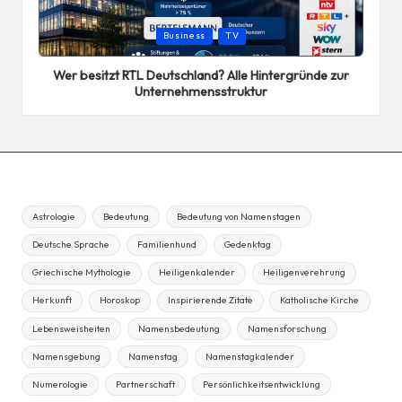
Posted
Business
TV
in
Wer besitzt RTL Deutschland? Alle Hintergründe zur
Unternehmensstruktur
Astrologie
Bedeutung
Bedeutung von Namenstagen
Deutsche Sprache
Familienhund
Gedenktag
Griechische Mythologie
Heiligenkalender
Heiligenverehrung
Herkunft
Horoskop
Inspirierende Zitate
Katholische Kirche
Lebensweisheiten
Namensbedeutung
Namensforschung
Namensgebung
Namenstag
Namenstagkalender
Numerologie
Partnerschaft
Persönlichkeitsentwicklung