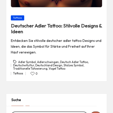
Posted
Tattoos
in
Deutscher Adler Tattoo: Stilvolle Designs &
Ideen
Entdecken Sie stilvolle deutscher adler tattoo Designs und
Ideen, die das Symbol für Stärke und Freiheit auf Ihrer
Haut verewigen.
Adler Symbol
,
Adlerschwingen
,
Deutsch Adler Tattoo
,
Deutsche Kultur
,
Deutschland Design
,
Stolzes Symbol
,
Tags:
Traditionelle Tätowierung
,
Vogel Tattoo
Tattoos
0
Posted
in
Suche