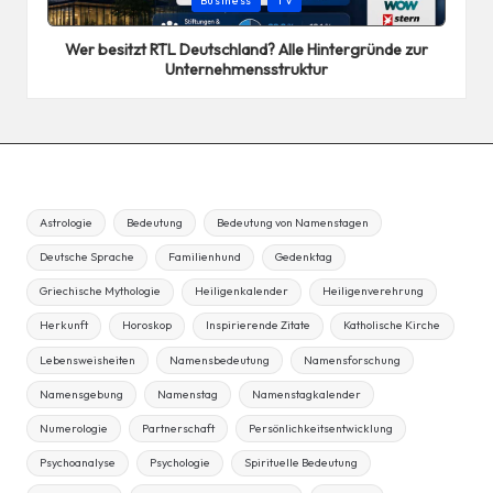
Business
TV
in
Wer besitzt RTL Deutschland? Alle Hintergründe zur
Unternehmensstruktur
Astrologie
Bedeutung
Bedeutung von Namenstagen
Deutsche Sprache
Familienhund
Gedenktag
Griechische Mythologie
Heiligenkalender
Heiligenverehrung
Herkunft
Horoskop
Inspirierende Zitate
Katholische Kirche
Lebensweisheiten
Namensbedeutung
Namensforschung
Namensgebung
Namenstag
Namenstagkalender
Numerologie
Partnerschaft
Persönlichkeitsentwicklung
Psychoanalyse
Psychologie
Spirituelle Bedeutung