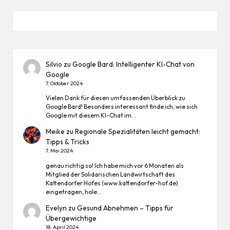
Silvio
zu
Google Bard: Intelligenter KI-Chat von
Google
7. Oktober 2024
Vielen Dank für diesen umfassenden Überblick zu
Google Bard! Besonders interessant finde ich, wie sich
Google mit diesem KI-Chat im…
Meike
zu
Regionale Spezialitäten leicht gemacht:
Tipps & Tricks
7. Mai 2024
genau richtig so! Ich habe mich vor 6 Monaten als
Mitglied der Solidarischen Landwirtschaft des
Kattendorfer Hofes (www.kattendorfer-hof.de)
eingetragen, hole…
Evelyn
zu
Gesund Abnehmen – Tipps für
Übergewichtige
18. April 2024