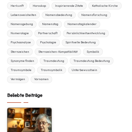
Herkunft
Horoskop
Inspirierende Zitate
Katholische Kirche
Lebensweisheiten
Namensbedeutung
Namensforschung
Namensgebung
Namenstag
Namenstagkalender
Numerologie
Partnerschaft
Persönlichkeitsentwicklung
Psychoanalyse
Psychologie
Spirituelle Bedeutung
Sternzeichen
Sternzeichen-Kompatibilität
Symbolik
Synonyme finden
Traumdeutung
Traumdeutung Bedeutung
Traumsymbole
Traumsymbolik
Unterbewusstsein
Vermögen
Vornamen
Beliebte Beiträge