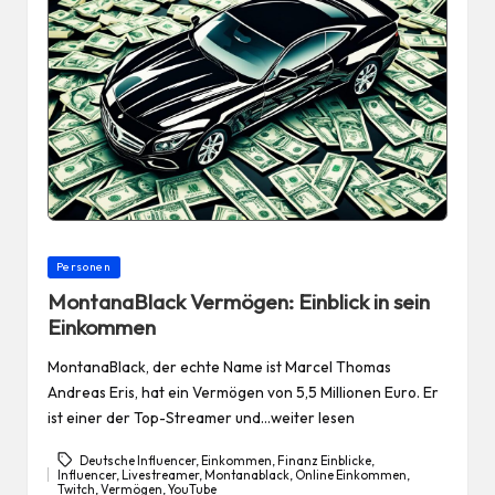
Posted
Personen
in
MontanaBlack Vermögen: Einblick in sein
Einkommen
MontanaBlack, der echte Name ist Marcel Thomas
Andreas Eris, hat ein Vermögen von 5,5 Millionen Euro. Er
ist einer der Top-Streamer und…weiter lesen
Deutsche Influencer
,
Einkommen
,
Finanz Einblicke
,
Influencer
,
Livestreamer
,
Montanablack
,
Online Einkommen
,
Tags:
Twitch
,
Vermögen
,
YouTube