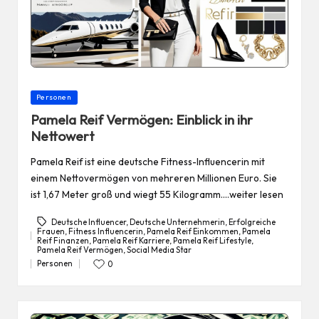
Posted
Personen
in
Pamela Reif Vermögen: Einblick in ihr
Nettowert
Pamela Reif ist eine deutsche Fitness-Influencerin mit
einem Nettovermögen von mehreren Millionen Euro. Sie
ist 1,67 Meter groß und wiegt 55 Kilogramm.…weiter lesen
Deutsche Influencer
,
Deutsche Unternehmerin
,
Erfolgreiche
Frauen
,
Fitness Influencerin
,
Pamela Reif Einkommen
,
Pamela
Reif Finanzen
,
Pamela Reif Karriere
,
Pamela Reif Lifestyle
,
Tags:
Pamela Reif Vermögen
,
Social Media Star
Personen
0
Posted
in