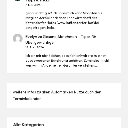
7. Mai 2024
genau richtig so! Ich habe mich vor 6 Monaten als
Mitglied der Solidarischen Landwirtschaft des
Kattendorfer Hofes (www.kattendorfer-hof.de)
eingetragen, hole…
Evelyn
zu
Gesund Abnehmen – Tipps für
Übergewichtige
18. April 2024
Ich bin mir nicht sicher, dass Kohlenhydrate zu einer
ausgewogenen Ernährung gehören. Zumindest nicht,
was wir im Allgemeinen darunter verstehen:…
weitere Infos zu allen
Automarken
Nutze auch den
Terminkalender
Alle Kategorien