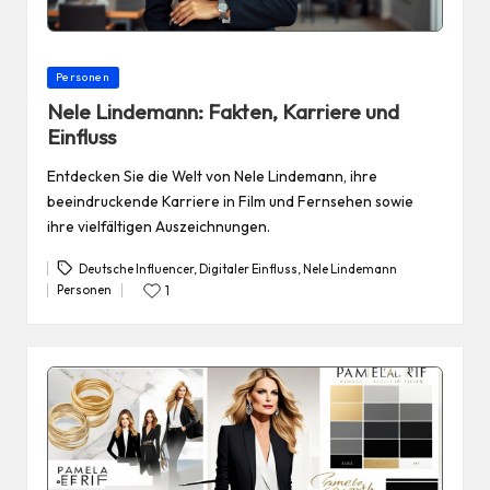
Posted
Personen
in
Nele Lindemann: Fakten, Karriere und
Einfluss
Entdecken Sie die Welt von Nele Lindemann, ihre
beeindruckende Karriere in Film und Fernsehen sowie
ihre vielfältigen Auszeichnungen.
Deutsche Influencer
,
Digitaler Einfluss
,
Nele Lindemann
Tags:
Personen
1
Posted
in