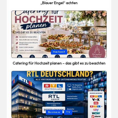
„Blauer Engel“ achten
Posted
Hochzeit
in
Catering für Hochzeit planen – das gibt es zu beachten
Posted
Business
TV
in