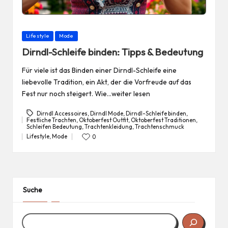
Posted
Lifestyle
Mode
in
Dirndl-Schleife binden: Tipps & Bedeutung
Für viele ist das Binden einer Dirndl-Schleife eine
liebevolle Tradition, ein Akt, der die Vorfreude auf das
Fest nur noch steigert. Wie…weiter lesen
Dirndl Accessoires
,
Dirndl Mode
,
Dirndl-Schleife binden
,
Festliche Trachten
,
Oktoberfest Outfit
,
Oktoberfest Traditionen
,
Tags:
Schleifen Bedeutung
,
Trachtenkleidung
,
Trachtenschmuck
Lifestyle
,
Mode
0
Posted
in
Suche