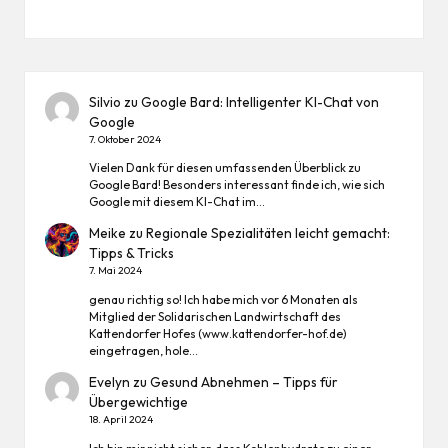
Silvio
zu
Google Bard: Intelligenter KI-Chat von
Google
7. Oktober 2024
Vielen Dank für diesen umfassenden Überblick zu
Google Bard! Besonders interessant finde ich, wie sich
Google mit diesem KI-Chat im…
Meike
zu
Regionale Spezialitäten leicht gemacht:
Tipps & Tricks
7. Mai 2024
genau richtig so! Ich habe mich vor 6 Monaten als
Mitglied der Solidarischen Landwirtschaft des
Kattendorfer Hofes (www.kattendorfer-hof.de)
eingetragen, hole…
Evelyn
zu
Gesund Abnehmen – Tipps für
Übergewichtige
18. April 2024