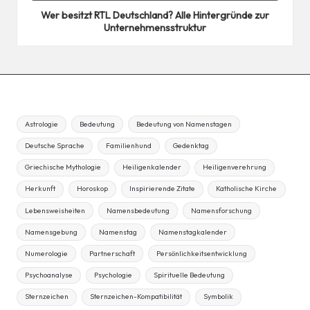
Wer besitzt RTL Deutschland? Alle Hintergründe zur
Unternehmensstruktur
Astrologie
Bedeutung
Bedeutung von Namenstagen
Deutsche Sprache
Familienhund
Gedenktag
Griechische Mythologie
Heiligenkalender
Heiligenverehrung
Herkunft
Horoskop
Inspirierende Zitate
Katholische Kirche
Lebensweisheiten
Namensbedeutung
Namensforschung
Namensgebung
Namenstag
Namenstagkalender
Numerologie
Partnerschaft
Persönlichkeitsentwicklung
Psychoanalyse
Psychologie
Spirituelle Bedeutung
Sternzeichen
Sternzeichen-Kompatibilität
Symbolik