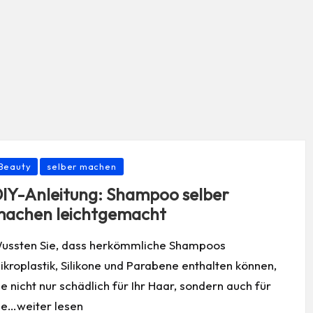
osted
Beauty
selber machen
IY-Anleitung: Shampoo selber
achen leichtgemacht
ussten Sie, dass herkömmliche Shampoos
ikroplastik, Silikone und Parabene enthalten können,
ie nicht nur schädlich für Ihr Haar, sondern auch für
ie…weiter lesen