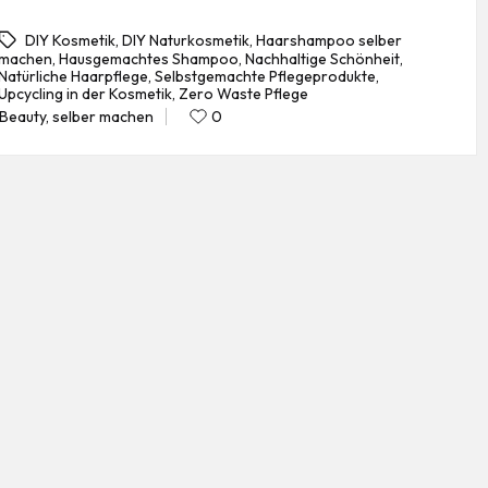
DIY Kosmetik
,
DIY Naturkosmetik
,
Haarshampoo selber
machen
,
Hausgemachtes Shampoo
,
Nachhaltige Schönheit
,
Natürliche Haarpflege
,
Selbstgemachte Pflegeprodukte
,
gs:
Upcycling in der Kosmetik
,
Zero Waste Pflege
Beauty
,
selber machen
0
Posted
in