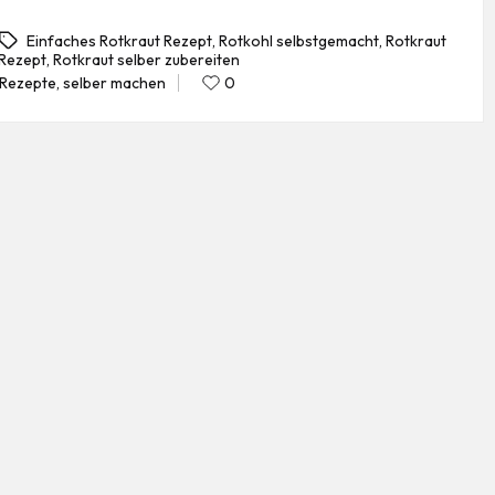
Einfaches Rotkraut Rezept
,
Rotkohl selbstgemacht
,
Rotkraut
Rezept
,
Rotkraut selber zubereiten
gs:
Rezepte
,
selber machen
0
Posted
in