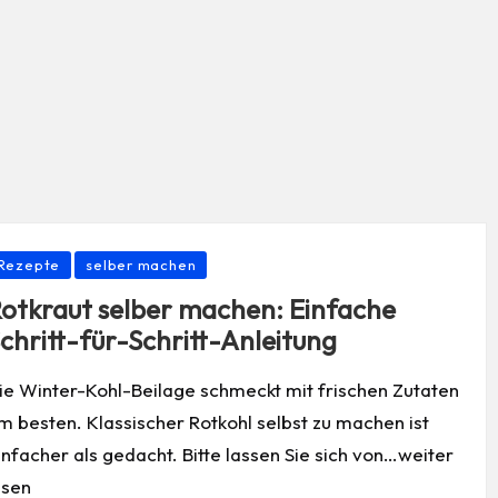
osted
Rezepte
selber machen
otkraut selber machen: Einfache
chritt-für-Schritt-Anleitung
ie Winter-Kohl-Beilage schmeckt mit frischen Zutaten
m besten. Klassischer Rotkohl selbst zu machen ist
infacher als gedacht. Bitte lassen Sie sich von…weiter
esen