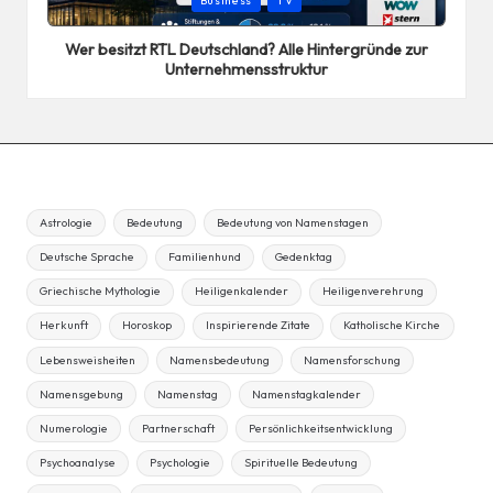
Business
TV
in
Wer besitzt RTL Deutschland? Alle Hintergründe zur
Unternehmensstruktur
Astrologie
Bedeutung
Bedeutung von Namenstagen
Deutsche Sprache
Familienhund
Gedenktag
Griechische Mythologie
Heiligenkalender
Heiligenverehrung
Herkunft
Horoskop
Inspirierende Zitate
Katholische Kirche
Lebensweisheiten
Namensbedeutung
Namensforschung
Namensgebung
Namenstag
Namenstagkalender
Numerologie
Partnerschaft
Persönlichkeitsentwicklung
Psychoanalyse
Psychologie
Spirituelle Bedeutung