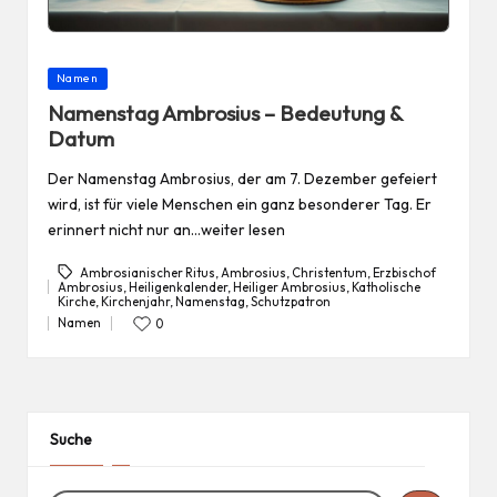
Posted
Namen
in
Namenstag Ambrosius – Bedeutung &
Datum
Der Namenstag Ambrosius, der am 7. Dezember gefeiert
wird, ist für viele Menschen ein ganz besonderer Tag. Er
erinnert nicht nur an…weiter lesen
Ambrosianischer Ritus
,
Ambrosius
,
Christentum
,
Erzbischof
Ambrosius
,
Heiligenkalender
,
Heiliger Ambrosius
,
Katholische
Tags:
Kirche
,
Kirchenjahr
,
Namenstag
,
Schutzpatron
Namen
0
Posted
in
Suche