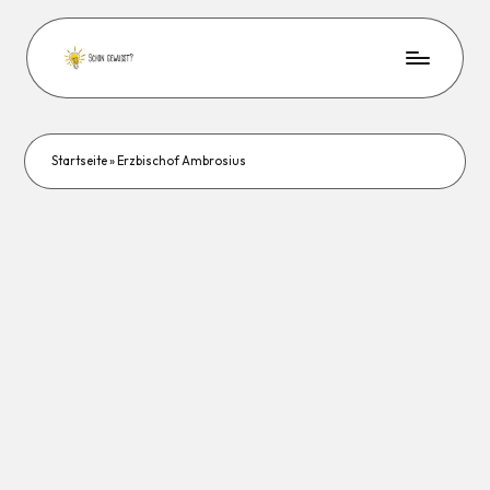
Startseite
»
Erzbischof Ambrosius