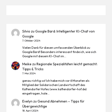
Silvio
zu
Google Bard: Intelligenter KI-Chat von
Google
7. Oktober 2024
Vielen Dank für diesen umfassenden Überblick zu
Google Bard! Besonders interessant finde ich, wie sich
Google mit diesem KI-Chat im…
Meike
zu
Regionale Spezialitäten leicht gemacht:
Tipps & Tricks
7. Mai 2024
genau richtig so! Ich habe mich vor 6 Monaten als
Mitglied der Solidarischen Landwirtschaft des
Kattendorfer Hofes (www.kattendorfer-hof.de)
eingetragen, hole…
Evelyn
zu
Gesund Abnehmen – Tipps für
Übergewichtige
18. April 2024