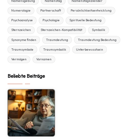
Namensgebung
Namenstag
Namenstagkalender
Numerologie
Partnerschaft
Persönlichkeitsentwicklung
Psychoanalyse
Psychologie
Spirituelle Bedeutung
Sternzeichen
Sternzeichen-Kompatibilität
Symbolik
Synonyme finden
Traumdeutung
Traumdeutung Bedeutung
Traumsymbole
Traumsymbolik
Unterbewusstsein
Vermögen
Vornamen
Beliebte Beiträge