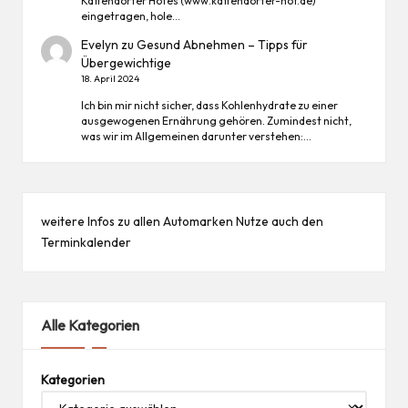
Kattendorfer Hofes (www.kattendorfer-hof.de)
eingetragen, hole…
Evelyn
zu
Gesund Abnehmen – Tipps für
Übergewichtige
18. April 2024
Ich bin mir nicht sicher, dass Kohlenhydrate zu einer
ausgewogenen Ernährung gehören. Zumindest nicht,
was wir im Allgemeinen darunter verstehen:…
weitere Infos zu allen
Automarken
Nutze auch den
Terminkalender
Alle Kategorien
Kategorien