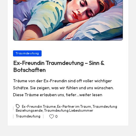
Posted
Traumdeutung
in
Ex-Freundin Traumdeutung – Sinn &
Botschaften
Träume von der Ex-Freundin sind oft voller wichtiger
Schätze. Sie zeigen, was wir fühlen und uns wünschen.
Diese Träume erlauben uns, tiefer…weiter lesen
Ex-Freundin Träume
,
Ex-Partner im Traum
,
Traumdeutung
Beziehungsende
,
Traumdeutung Liebeskummer
Tags:
Traumdeutung
0
Posted
in