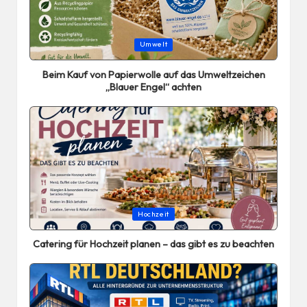
Posted
Umwelt
in
Beim Kauf von Papierwolle auf das Umweltzeichen
„Blauer Engel“ achten
Posted
Hochzeit
in
Catering für Hochzeit planen – das gibt es zu beachten