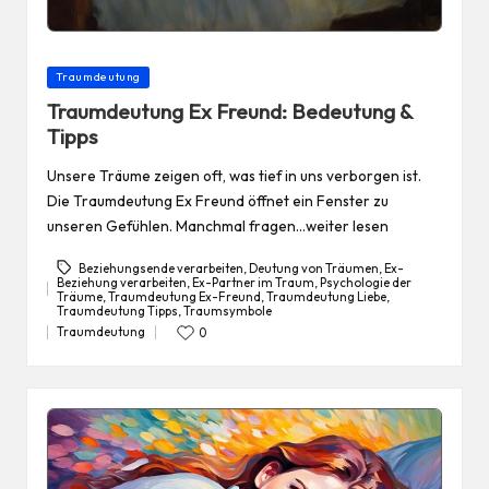
Posted
Traumdeutung
in
Traumdeutung Ex Freund: Bedeutung &
Tipps
Unsere Träume zeigen oft, was tief in uns verborgen ist.
Die Traumdeutung Ex Freund öffnet ein Fenster zu
unseren Gefühlen. Manchmal fragen…weiter lesen
Beziehungsende verarbeiten
,
Deutung von Träumen
,
Ex-
Beziehung verarbeiten
,
Ex-Partner im Traum
,
Psychologie der
Träume
,
Traumdeutung Ex-Freund
,
Traumdeutung Liebe
,
Tags:
Traumdeutung Tipps
,
Traumsymbole
Traumdeutung
0
Posted
in