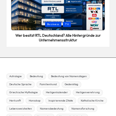
Posted
Business
TV
in
Wer besitzt RTL Deutschland? Alle Hintergründe zur
Unternehmensstruktur
Astrologie
Bedeutung
Bedeutung von Namenstagen
Deutsche Sprache
Familienhund
Gedenktag
Griechische Mythologie
Heiligenkalender
Heiligenverehrung
Herkunft
Horoskop
Inspirierende Zitate
Katholische Kirche
Lebensweisheiten
Namensbedeutung
Namensforschung