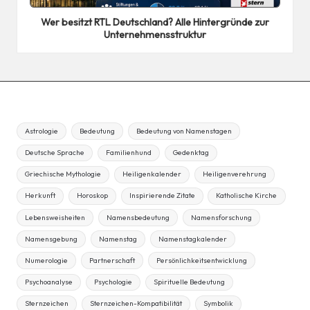
in
Wer besitzt RTL Deutschland? Alle Hintergründe zur
Unternehmensstruktur
Astrologie
Bedeutung
Bedeutung von Namenstagen
Deutsche Sprache
Familienhund
Gedenktag
Griechische Mythologie
Heiligenkalender
Heiligenverehrung
Herkunft
Horoskop
Inspirierende Zitate
Katholische Kirche
Lebensweisheiten
Namensbedeutung
Namensforschung
Namensgebung
Namenstag
Namenstagkalender
Numerologie
Partnerschaft
Persönlichkeitsentwicklung
Psychoanalyse
Psychologie
Spirituelle Bedeutung
Sternzeichen
Sternzeichen-Kompatibilität
Symbolik