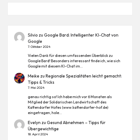
Silvio
zu
Google Bard: Intelligenter KI-Chat von
Google
7. Oktober 2024
Vielen Dank für diesen umfassenden Überblick zu
Google Bard! Besonders interessant finde ich, wie sich
Google mit diesem KI-Chat im…
Meike
zu
Regionale Spezialitäten leicht gemacht:
Tipps & Tricks
7. Mai 2024
genau richtig so! Ich habe mich vor 6 Monaten als
Mitglied der Solidarischen Landwirtschaft des
Kattendorfer Hofes (www.kattendorfer-hof.de)
eingetragen, hole…
Evelyn
zu
Gesund Abnehmen – Tipps für
Übergewichtige
18. April 2024