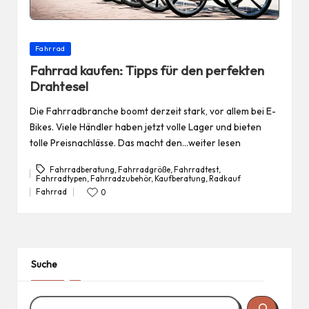
Posted
Fahrrad
in
Fahrrad kaufen: Tipps für den perfekten
Drahtesel
Die Fahrradbranche boomt derzeit stark, vor allem bei E-
Bikes. Viele Händler haben jetzt volle Lager und bieten
tolle Preisnachlässe. Das macht den…weiter lesen
Fahrradberatung
,
Fahrradgröße
,
Fahrradtest
,
Fahrradtypen
,
Fahrradzubehör
,
Kaufberatung
,
Radkauf
Tags:
Fahrrad
0
Posted
in
Suche