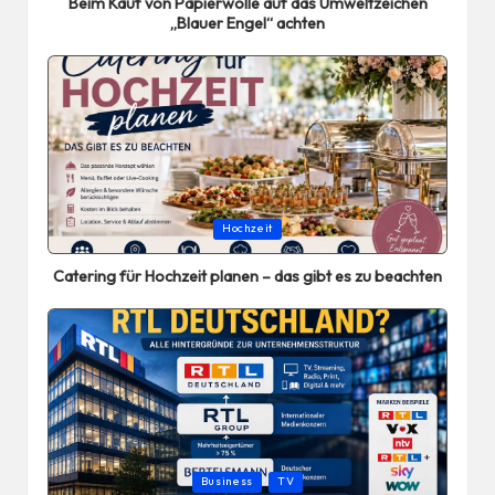
Beim Kauf von Papierwolle auf das Umweltzeichen
„Blauer Engel“ achten
Posted
Hochzeit
in
Catering für Hochzeit planen – das gibt es zu beachten
Posted
Business
TV