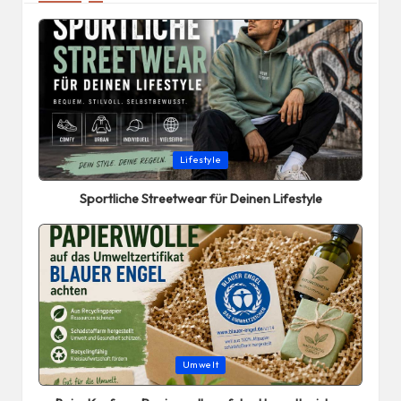
Posted
Lifestyle
in
Sportliche Streetwear für Deinen Lifestyle
Posted
Umwelt
in