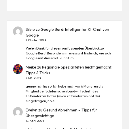
Silvio
zu
Google Bard: Intelligenter KI-Chat von
Google
7. Oktober 2024
Vielen Dank für diesen umfassenden Überblick zu
Google Bard! Besonders interessant finde ich, wie sich
Google mit diesem KI-Chat im…
Meike
zu
Regionale Spezialitäten leicht gemacht:
Tipps & Tricks
7. Mai 2024
genau richtig so! Ich habe mich vor 6 Monaten als
Mitglied der Solidarischen Landwirtschaft des
Kattendorfer Hofes (www.kattendorfer-hof.de)
eingetragen, hole…
Evelyn
zu
Gesund Abnehmen – Tipps für
Übergewichtige
18. April 2024