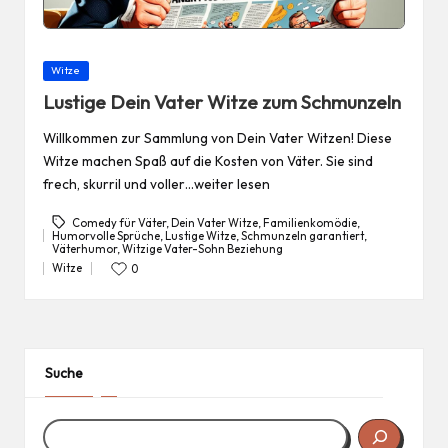
Posted
Witze
in
Lustige Dein Vater Witze zum Schmunzeln
Willkommen zur Sammlung von Dein Vater Witzen! Diese
Witze machen Spaß auf die Kosten von Väter. Sie sind
frech, skurril und voller…weiter lesen
Comedy für Väter
,
Dein Vater Witze
,
Familienkomödie
,
Humorvolle Sprüche
,
Lustige Witze
,
Schmunzeln garantiert
,
Tags:
Väterhumor
,
Witzige Vater-Sohn Beziehung
Witze
0
Posted
in
Suche