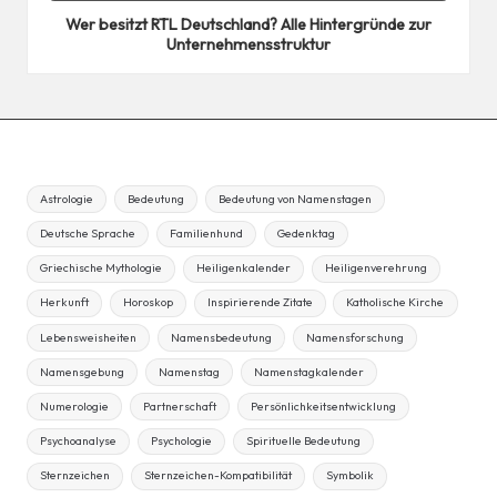
Wer besitzt RTL Deutschland? Alle Hintergründe zur
Unternehmensstruktur
Astrologie
Bedeutung
Bedeutung von Namenstagen
Deutsche Sprache
Familienhund
Gedenktag
Griechische Mythologie
Heiligenkalender
Heiligenverehrung
Herkunft
Horoskop
Inspirierende Zitate
Katholische Kirche
Lebensweisheiten
Namensbedeutung
Namensforschung
Namensgebung
Namenstag
Namenstagkalender
Numerologie
Partnerschaft
Persönlichkeitsentwicklung
Psychoanalyse
Psychologie
Spirituelle Bedeutung
Sternzeichen
Sternzeichen-Kompatibilität
Symbolik