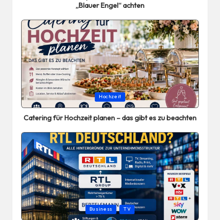
„Blauer Engel“ achten
Posted
Hochzeit
in
Catering für Hochzeit planen – das gibt es zu beachten
Posted
Business
TV
in