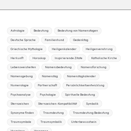
Astrologie
Bedeutung
Bedeutung von Namenstagen
Deutsche Sprache
Familienhund
Gedenktag
Griechische Mythologie
Heiligenkalender
Heiligenverehrung
Herkunft
Horoskop
Inspirierende Zitate
Katholische Kirche
Lebensweisheiten
Namensbedeutung
Namensforschung
Namensgebung
Namenstag
Namenstagkalender
Numerologie
Partnerschaft
Persönlichkeitsentwicklung
Psychoanalyse
Psychologie
Spirituelle Bedeutung
Sternzeichen
Sternzeichen-Kompatibilität
Symbolik
Synonyme finden
Traumdeutung
Traumdeutung Bedeutung
Traumsymbole
Traumsymbolik
Unterbewusstsein
Vermögen
Vornamen