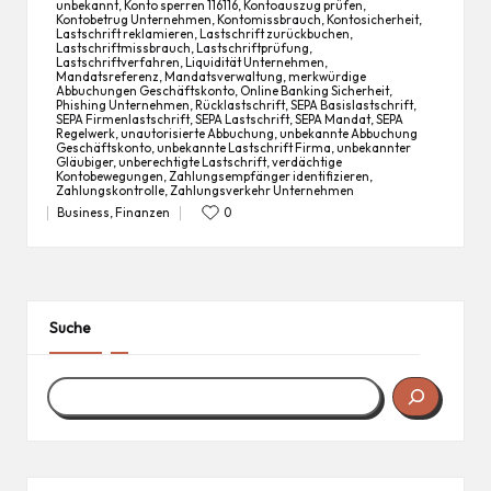
unbekannt
,
Konto sperren 116116
,
Kontoauszug prüfen
,
Kontobetrug Unternehmen
,
Kontomissbrauch
,
Kontosicherheit
,
Lastschrift reklamieren
,
Lastschrift zurückbuchen
,
Lastschriftmissbrauch
,
Lastschriftprüfung
,
Tags:
Lastschriftverfahren
,
Liquidität Unternehmen
,
Mandatsreferenz
,
Mandatsverwaltung
,
merkwürdige
Abbuchungen Geschäftskonto
,
Online Banking Sicherheit
,
Phishing Unternehmen
,
Rücklastschrift
,
SEPA Basislastschrift
,
SEPA Firmenlastschrift
,
SEPA Lastschrift
,
SEPA Mandat
,
SEPA
Regelwerk
,
unautorisierte Abbuchung
,
unbekannte Abbuchung
Geschäftskonto
,
unbekannte Lastschrift Firma
,
unbekannter
Gläubiger
,
unberechtigte Lastschrift
,
verdächtige
Kontobewegungen
,
Zahlungsempfänger identifizieren
,
Zahlungskontrolle
,
Zahlungsverkehr Unternehmen
Business
,
Finanzen
0
Posted
in
Suche