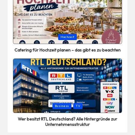
Posted
Hochzeit
in
Catering für Hochzeit planen – das gibt es zu beachten
Posted
Business
TV
in
Wer besitzt RTL Deutschland? Alle Hintergründe zur
Unternehmensstruktur