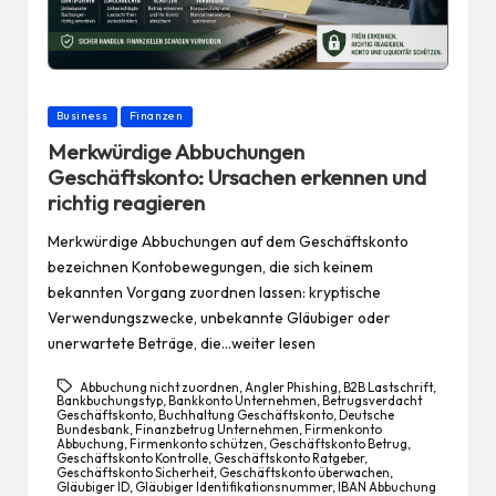
Posted
Business
Finanzen
in
Merkwürdige Abbuchungen
Geschäftskonto: Ursachen erkennen und
richtig reagieren
Merkwürdige Abbuchungen auf dem Geschäftskonto
bezeichnen Kontobewegungen, die sich keinem
bekannten Vorgang zuordnen lassen: kryptische
Verwendungszwecke, unbekannte Gläubiger oder
unerwartete Beträge, die…weiter lesen
Abbuchung nicht zuordnen
,
Angler Phishing
,
B2B Lastschrift
,
Bankbuchungstyp
,
Bankkonto Unternehmen
,
Betrugsverdacht
Geschäftskonto
,
Buchhaltung Geschäftskonto
,
Deutsche
Bundesbank
,
Finanzbetrug Unternehmen
,
Firmenkonto
Abbuchung
,
Firmenkonto schützen
,
Geschäftskonto Betrug
,
Geschäftskonto Kontrolle
,
Geschäftskonto Ratgeber
,
Geschäftskonto Sicherheit
,
Geschäftskonto überwachen
,
Gläubiger ID
,
Gläubiger Identifikationsnummer
,
IBAN Abbuchung