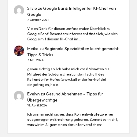
Silvio
zu
Google Bard: Intelligenter KI-Chat von
Google
7. Oktober 2024
Vielen Dank für diesen umfassenden Überblick zu
Google Bard! Besonders interessant finde ich, wie sich
Google mit diesem KI-Chat im…
Meike
zu
Regionale Spezialitäten leicht gemacht:
Tipps & Tricks
7. Mai 2024
genau richtig so! Ich habe mich vor 6 Monaten als
Mitglied der Solidarischen Landwirtschaft des
Kattendorfer Hofes (www.kattendorfer-hof.de)
eingetragen, hole…
Evelyn
zu
Gesund Abnehmen – Tipps für
Übergewichtige
18. April 2024
Ich bin mir nicht sicher, dass Kohlenhydrate zu einer
ausgewogenen Ernährung gehören. Zumindest nicht,
was wir im Allgemeinen darunter verstehen:…