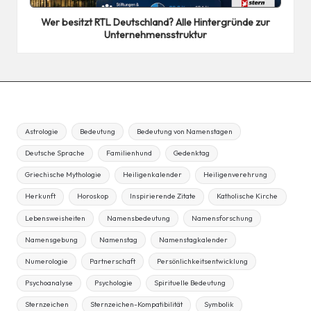
in
Wer besitzt RTL Deutschland? Alle Hintergründe zur
Unternehmensstruktur
Astrologie
Bedeutung
Bedeutung von Namenstagen
Deutsche Sprache
Familienhund
Gedenktag
Griechische Mythologie
Heiligenkalender
Heiligenverehrung
Herkunft
Horoskop
Inspirierende Zitate
Katholische Kirche
Lebensweisheiten
Namensbedeutung
Namensforschung
Namensgebung
Namenstag
Namenstagkalender
Numerologie
Partnerschaft
Persönlichkeitsentwicklung
Psychoanalyse
Psychologie
Spirituelle Bedeutung
Sternzeichen
Sternzeichen-Kompatibilität
Symbolik