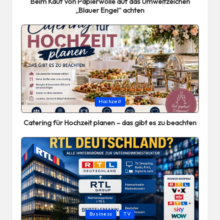
Beim Kauf von Papierwolle auf das Umweltzeichen
„Blauer Engel“ achten
Posted
Hochzeit
in
Catering für Hochzeit planen – das gibt es zu beachten
Posted
Business
TV