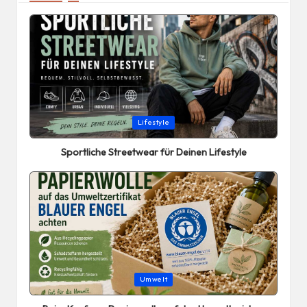
Posted
Lifestyle
in
Sportliche Streetwear für Deinen Lifestyle
Posted
Umwelt
in