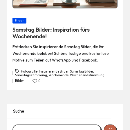
Posted
Bilder
in
Samstag Bilder: Inspiration fürs
Wochenende!
Entdecken Sie inspirierende Samstag Bilder, die Ihr
Wochenende beleben! Schöne, lustige und kostenlose
Motive zum Teilen auf WhatsApp und Facebook.
Fotografie
,
Inspirierende Bilder
,
Samstag Bilder
,
Samstagsstimmung
,
Wochenende
,
Wochenendstimmung
Tags:
Bilder
0
Posted
in
Suche