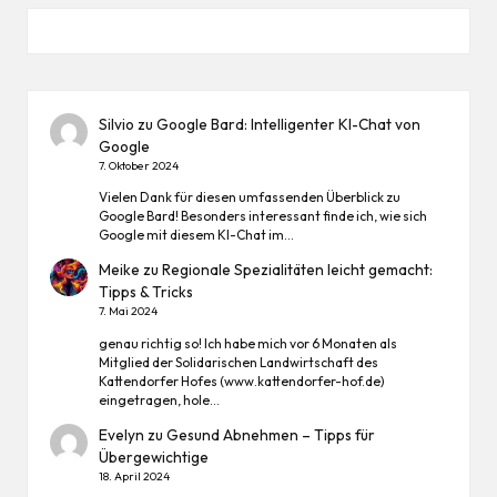
Silvio
zu
Google Bard: Intelligenter KI-Chat von
Google
7. Oktober 2024
Vielen Dank für diesen umfassenden Überblick zu
Google Bard! Besonders interessant finde ich, wie sich
Google mit diesem KI-Chat im…
Meike
zu
Regionale Spezialitäten leicht gemacht:
Tipps & Tricks
7. Mai 2024
genau richtig so! Ich habe mich vor 6 Monaten als
Mitglied der Solidarischen Landwirtschaft des
Kattendorfer Hofes (www.kattendorfer-hof.de)
eingetragen, hole…
Evelyn
zu
Gesund Abnehmen – Tipps für
Übergewichtige
18. April 2024