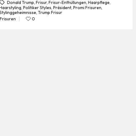
Donald Trump
,
Frisur
,
Frisur-Enthüllungen
,
Haarpflege
,
Haarstyling
,
Politiker Styles
,
Präsident
,
Promi Frisuren
,
gs:
Stylinggeheimnisse
,
Trump Frisur
Frisuren
0
Posted
in